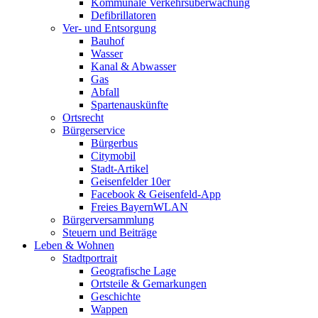
Kommunale Verkehrsüberwachung
Defibrillatoren
Ver- und Entsorgung
Bauhof
Wasser
Kanal & Abwasser
Gas
Abfall
Spartenauskünfte
Ortsrecht
Bürgerservice
Bürgerbus
Citymobil
Stadt-Artikel
Geisenfelder 10er
Facebook & Geisenfeld-App
Freies BayernWLAN
Bürgerversammlung
Steuern und Beiträge
Leben & Wohnen
Stadtportrait
Geografische Lage
Ortsteile & Gemarkungen
Geschichte
Wappen