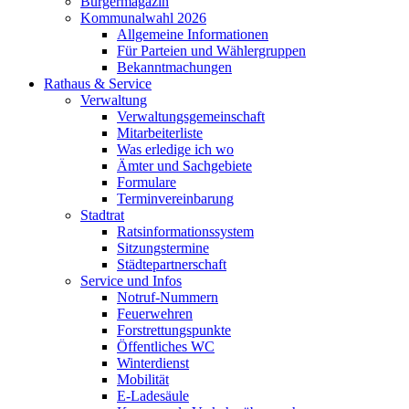
Bürgermagazin
Kommunalwahl 2026
Allgemeine Informationen
Für Parteien und Wählergruppen
Bekanntmachungen
Rathaus & Service
Verwaltung
Verwaltungsgemeinschaft
Mitarbeiterliste
Was erledige ich wo
Ämter und Sachgebiete
Formulare
Terminvereinbarung
Stadtrat
Ratsinformationssystem
Sitzungstermine
Städtepartnerschaft
Service und Infos
Notruf-Nummern
Feuerwehren
Forstrettungspunkte
Öffentliches WC
Winterdienst
Mobilität
E-Ladesäule