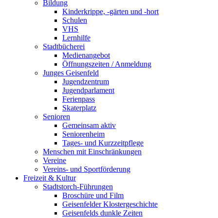
Bildung
Kinderkrippe, -gärten und -hort
Schulen
VHS
Lernhilfe
Stadtbücherei
Medienangebot
Öffnungszeiten / Anmeldung
Junges Geisenfeld
Jugendzentrum
Jugendparlament
Ferienpass
Skaterplatz
Senioren
Gemeinsam aktiv
Seniorenheim
Tages- und Kurzzeitpflege
Menschen mit Einschränkungen
Vereine
Vereins- und Sportförderung
Freizeit & Kultur
Stadtstorch-Führungen
Broschüre und Film
Geisenfelder Klostergeschichte
Geisenfelds dunkle Zeiten