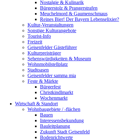
Nostalgie & Kulinarik
Bürgerstolz & Prangerstrafen
Meuchelmord & Gaumenschmaus
Reines Bier! Der Bayern Lebenselixier?
Kultur-Veranstaltungen
Sonstige Kulturangebote
Tourist-Info
Freizeit
Geisenfelder Gästeführer
Kulturpreisträger
Sehenswürdigkeiten & Museum
Wohnmobilstellplatz
Stadtoasen
Geisenfelder samma mia
Feste & Märkte
Bürgerfest
Christkindlmarkt
Wochenmarkt
Wirtschaft & Standort
Wohnbaugebiete / -flächen
Bauen
Interessensbekundung
Bauleitplanung
Zukunft Stadt Geisenfeld
Bodenrichtwerte