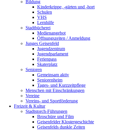
Bildung
Kinderkrippe, -gärten und -hort
Schulen
VHS
Lernhilfe
Stadtbücherei
Medienangebot
Öffnungszeiten / Anmeldung
Junges Geisenfeld
Jugendzentrum
Jugendparlament
Ferienpass
Skaterplatz
Senioren
Gemeinsam aktiv
Seniorenheim
Tages- und Kurzzeitpflege
Menschen mit Einschränkungen
Vereine
Vereins- und Sportförderung
Freizeit & Kultur
Stadtstorch-Führungen
Broschüre und Film
Geisenfelder Klostergeschichte
Geisenfelds dunkle Zeiten