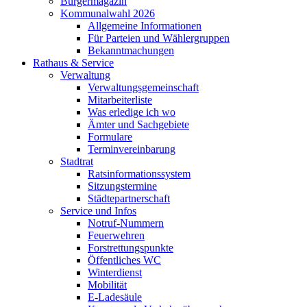
Bürgermagazin
Kommunalwahl 2026
Allgemeine Informationen
Für Parteien und Wählergruppen
Bekanntmachungen
Rathaus & Service
Verwaltung
Verwaltungsgemeinschaft
Mitarbeiterliste
Was erledige ich wo
Ämter und Sachgebiete
Formulare
Terminvereinbarung
Stadtrat
Ratsinformationssystem
Sitzungstermine
Städtepartnerschaft
Service und Infos
Notruf-Nummern
Feuerwehren
Forstrettungspunkte
Öffentliches WC
Winterdienst
Mobilität
E-Ladesäule