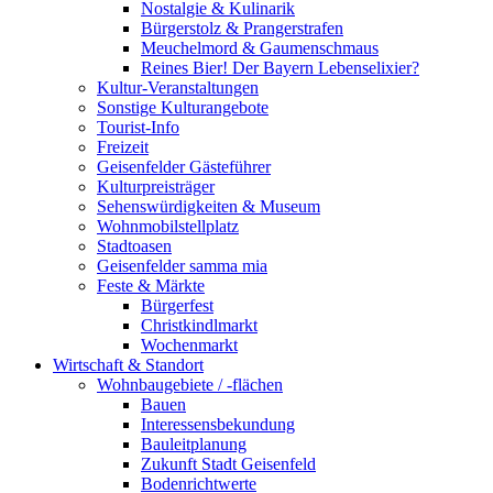
Nostalgie & Kulinarik
Bürgerstolz & Prangerstrafen
Meuchelmord & Gaumenschmaus
Reines Bier! Der Bayern Lebenselixier?
Kultur-Veranstaltungen
Sonstige Kulturangebote
Tourist-Info
Freizeit
Geisenfelder Gästeführer
Kulturpreisträger
Sehenswürdigkeiten & Museum
Wohnmobilstellplatz
Stadtoasen
Geisenfelder samma mia
Feste & Märkte
Bürgerfest
Christkindlmarkt
Wochenmarkt
Wirtschaft & Standort
Wohnbaugebiete / -flächen
Bauen
Interessensbekundung
Bauleitplanung
Zukunft Stadt Geisenfeld
Bodenrichtwerte