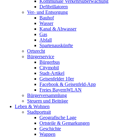
Kommunale Verkehrsüberwachung
Defibrillatoren
Ver- und Entsorgung
Bauhof
Wasser
Kanal & Abwasser
Gas
Abfall
Spartenauskünfte
Ortsrecht
Bürgerservice
Bürgerbus
Citymobil
Stadt-Artikel
Geisenfelder 10er
Facebook & Geisenfeld-App
Freies BayernWLAN
Bürgerversammlung
Steuern und Beiträge
Leben & Wohnen
Stadtportrait
Geografische Lage
Ortsteile & Gemarkungen
Geschichte
Wappen