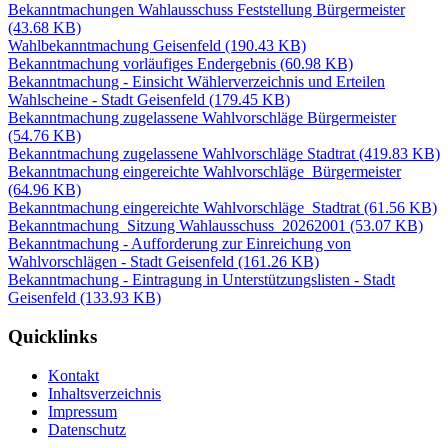
Bekanntmachungen Wahlausschuss Feststellung Bürgermeister
(43.68 KB)
Wahlbekanntmachung Geisenfeld
(190.43 KB)
Bekanntmachung vorläufiges Endergebnis
(60.98 KB)
Bekanntmachung - Einsicht Wählerverzeichnis und Erteilen
Wahlscheine - Stadt Geisenfeld
(179.45 KB)
Bekanntmachung zugelassene Wahlvorschläge Bürgermeister
(54.76 KB)
Bekanntmachung zugelassene Wahlvorschläge Stadtrat
(419.83 KB)
Bekanntmachung eingereichte Wahlvorschläge_Bürgermeister
(64.96 KB)
Bekanntmachung eingereichte Wahlvorschläge_Stadtrat
(61.56 KB)
Bekanntmachung_Sitzung Wahlausschuss_20262001
(53.07 KB)
Bekanntmachung - Aufforderung zur Einreichung von
Wahlvorschlägen - Stadt Geisenfeld
(161.26 KB)
Bekanntmachung - Eintragung in Unterstützungslisten - Stadt
Geisenfeld
(133.93 KB)
Quicklinks
Kontakt
Inhaltsverzeichnis
Impressum
Datenschutz