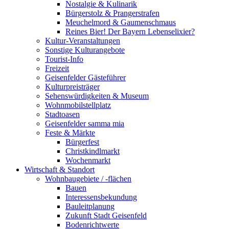
Nostalgie & Kulinarik
Bürgerstolz & Prangerstrafen
Meuchelmord & Gaumenschmaus
Reines Bier! Der Bayern Lebenselixier?
Kultur-Veranstaltungen
Sonstige Kulturangebote
Tourist-Info
Freizeit
Geisenfelder Gästeführer
Kulturpreisträger
Sehenswürdigkeiten & Museum
Wohnmobilstellplatz
Stadtoasen
Geisenfelder samma mia
Feste & Märkte
Bürgerfest
Christkindlmarkt
Wochenmarkt
Wirtschaft & Standort
Wohnbaugebiete / -flächen
Bauen
Interessensbekundung
Bauleitplanung
Zukunft Stadt Geisenfeld
Bodenrichtwerte