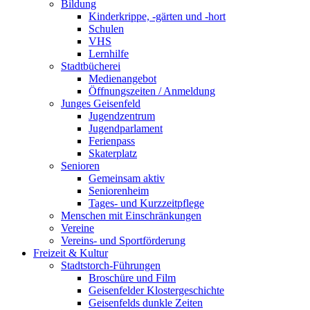
Bildung
Kinderkrippe, -gärten und -hort
Schulen
VHS
Lernhilfe
Stadtbücherei
Medienangebot
Öffnungszeiten / Anmeldung
Junges Geisenfeld
Jugendzentrum
Jugendparlament
Ferienpass
Skaterplatz
Senioren
Gemeinsam aktiv
Seniorenheim
Tages- und Kurzzeitpflege
Menschen mit Einschränkungen
Vereine
Vereins- und Sportförderung
Freizeit & Kultur
Stadtstorch-Führungen
Broschüre und Film
Geisenfelder Klostergeschichte
Geisenfelds dunkle Zeiten