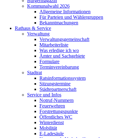
Bürgermagazin
Kommunalwahl 2026
Allgemeine Informationen
Für Parteien und Wählergruppen
Bekanntmachungen
Rathaus & Service
Verwaltung
Verwaltungsgemeinschaft
Mitarbeiterliste
Was erledige ich wo
Ämter und Sachgebiete
Formulare
Terminvereinbarung
Stadtrat
Ratsinformationssystem
Sitzungstermine
Städtepartnerschaft
Service und Infos
Notruf-Nummern
Feuerwehren
Forstrettungspunkte
Öffentliches WC
Winterdienst
Mobilität
E-Ladesäule