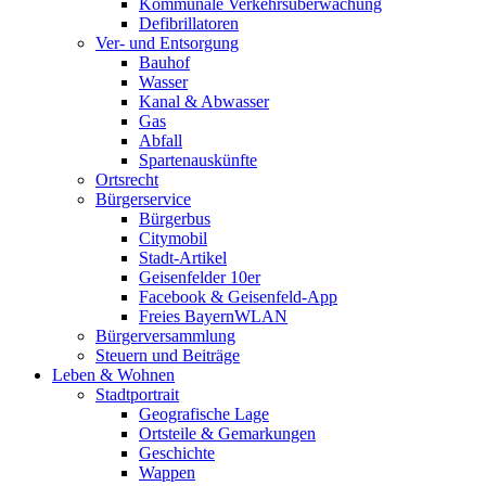
Kommunale Verkehrsüberwachung
Defibrillatoren
Ver- und Entsorgung
Bauhof
Wasser
Kanal & Abwasser
Gas
Abfall
Spartenauskünfte
Ortsrecht
Bürgerservice
Bürgerbus
Citymobil
Stadt-Artikel
Geisenfelder 10er
Facebook & Geisenfeld-App
Freies BayernWLAN
Bürgerversammlung
Steuern und Beiträge
Leben & Wohnen
Stadtportrait
Geografische Lage
Ortsteile & Gemarkungen
Geschichte
Wappen