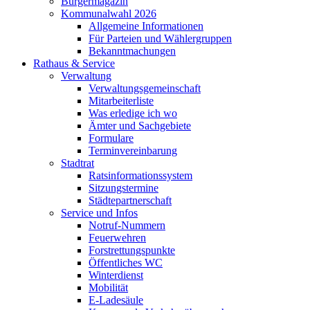
Bürgermagazin
Kommunalwahl 2026
Allgemeine Informationen
Für Parteien und Wählergruppen
Bekanntmachungen
Rathaus & Service
Verwaltung
Verwaltungsgemeinschaft
Mitarbeiterliste
Was erledige ich wo
Ämter und Sachgebiete
Formulare
Terminvereinbarung
Stadtrat
Ratsinformationssystem
Sitzungstermine
Städtepartnerschaft
Service und Infos
Notruf-Nummern
Feuerwehren
Forstrettungspunkte
Öffentliches WC
Winterdienst
Mobilität
E-Ladesäule