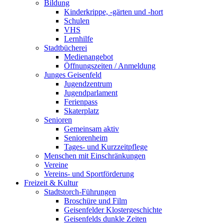
Bildung
Kinderkrippe, -gärten und -hort
Schulen
VHS
Lernhilfe
Stadtbücherei
Medienangebot
Öffnungszeiten / Anmeldung
Junges Geisenfeld
Jugendzentrum
Jugendparlament
Ferienpass
Skaterplatz
Senioren
Gemeinsam aktiv
Seniorenheim
Tages- und Kurzzeitpflege
Menschen mit Einschränkungen
Vereine
Vereins- und Sportförderung
Freizeit & Kultur
Stadtstorch-Führungen
Broschüre und Film
Geisenfelder Klostergeschichte
Geisenfelds dunkle Zeiten