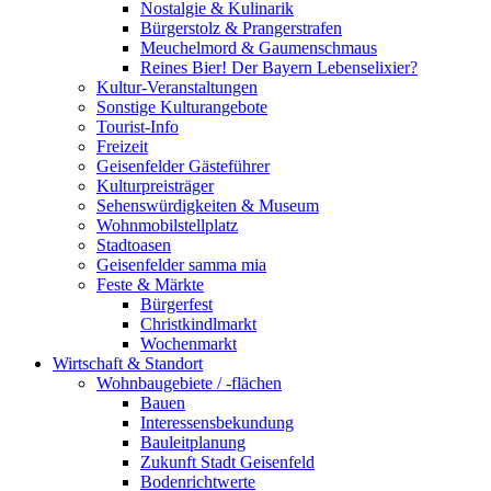
Nostalgie & Kulinarik
Bürgerstolz & Prangerstrafen
Meuchelmord & Gaumenschmaus
Reines Bier! Der Bayern Lebenselixier?
Kultur-Veranstaltungen
Sonstige Kulturangebote
Tourist-Info
Freizeit
Geisenfelder Gästeführer
Kulturpreisträger
Sehenswürdigkeiten & Museum
Wohnmobilstellplatz
Stadtoasen
Geisenfelder samma mia
Feste & Märkte
Bürgerfest
Christkindlmarkt
Wochenmarkt
Wirtschaft & Standort
Wohnbaugebiete / -flächen
Bauen
Interessensbekundung
Bauleitplanung
Zukunft Stadt Geisenfeld
Bodenrichtwerte