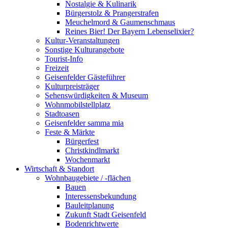
Nostalgie & Kulinarik
Bürgerstolz & Prangerstrafen
Meuchelmord & Gaumenschmaus
Reines Bier! Der Bayern Lebenselixier?
Kultur-Veranstaltungen
Sonstige Kulturangebote
Tourist-Info
Freizeit
Geisenfelder Gästeführer
Kulturpreisträger
Sehenswürdigkeiten & Museum
Wohnmobilstellplatz
Stadtoasen
Geisenfelder samma mia
Feste & Märkte
Bürgerfest
Christkindlmarkt
Wochenmarkt
Wirtschaft & Standort
Wohnbaugebiete / -flächen
Bauen
Interessensbekundung
Bauleitplanung
Zukunft Stadt Geisenfeld
Bodenrichtwerte