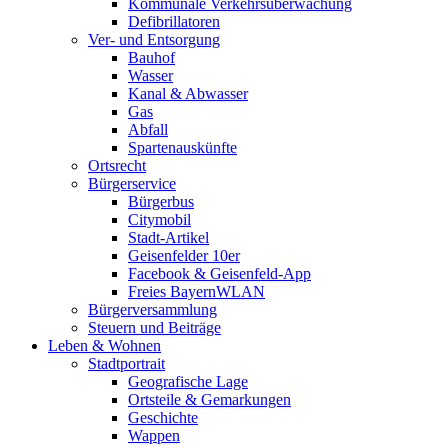
Kommunale Verkehrsüberwachung
Defibrillatoren
Ver- und Entsorgung
Bauhof
Wasser
Kanal & Abwasser
Gas
Abfall
Spartenauskünfte
Ortsrecht
Bürgerservice
Bürgerbus
Citymobil
Stadt-Artikel
Geisenfelder 10er
Facebook & Geisenfeld-App
Freies BayernWLAN
Bürgerversammlung
Steuern und Beiträge
Leben & Wohnen
Stadtportrait
Geografische Lage
Ortsteile & Gemarkungen
Geschichte
Wappen