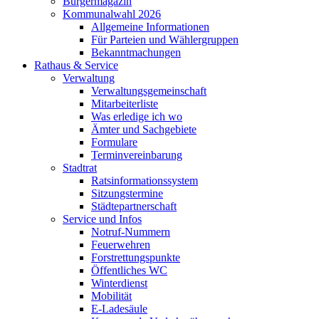
Bürgermagazin
Kommunalwahl 2026
Allgemeine Informationen
Für Parteien und Wählergruppen
Bekanntmachungen
Rathaus & Service
Verwaltung
Verwaltungsgemeinschaft
Mitarbeiterliste
Was erledige ich wo
Ämter und Sachgebiete
Formulare
Terminvereinbarung
Stadtrat
Ratsinformationssystem
Sitzungstermine
Städtepartnerschaft
Service und Infos
Notruf-Nummern
Feuerwehren
Forstrettungspunkte
Öffentliches WC
Winterdienst
Mobilität
E-Ladesäule