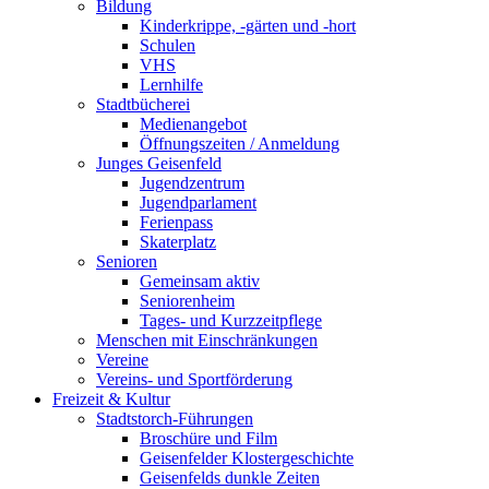
Bildung
Kinderkrippe, -gärten und -hort
Schulen
VHS
Lernhilfe
Stadtbücherei
Medienangebot
Öffnungszeiten / Anmeldung
Junges Geisenfeld
Jugendzentrum
Jugendparlament
Ferienpass
Skaterplatz
Senioren
Gemeinsam aktiv
Seniorenheim
Tages- und Kurzzeitpflege
Menschen mit Einschränkungen
Vereine
Vereins- und Sportförderung
Freizeit & Kultur
Stadtstorch-Führungen
Broschüre und Film
Geisenfelder Klostergeschichte
Geisenfelds dunkle Zeiten