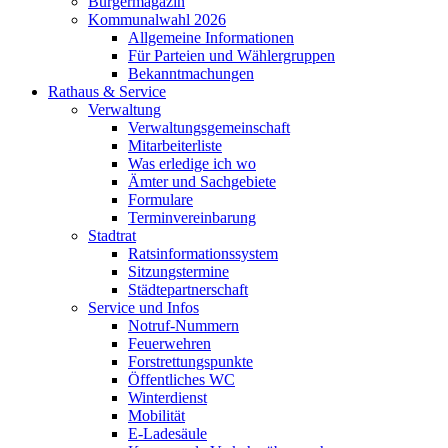
Bürgermagazin
Kommunalwahl 2026
Allgemeine Informationen
Für Parteien und Wählergruppen
Bekanntmachungen
Rathaus & Service
Verwaltung
Verwaltungsgemeinschaft
Mitarbeiterliste
Was erledige ich wo
Ämter und Sachgebiete
Formulare
Terminvereinbarung
Stadtrat
Ratsinformationssystem
Sitzungstermine
Städtepartnerschaft
Service und Infos
Notruf-Nummern
Feuerwehren
Forstrettungspunkte
Öffentliches WC
Winterdienst
Mobilität
E-Ladesäule