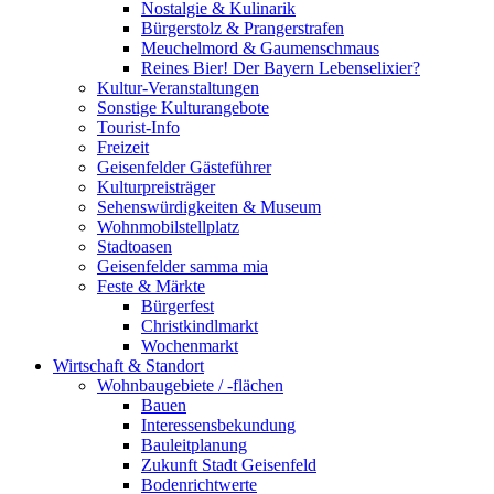
Nostalgie & Kulinarik
Bürgerstolz & Prangerstrafen
Meuchelmord & Gaumenschmaus
Reines Bier! Der Bayern Lebenselixier?
Kultur-Veranstaltungen
Sonstige Kulturangebote
Tourist-Info
Freizeit
Geisenfelder Gästeführer
Kulturpreisträger
Sehenswürdigkeiten & Museum
Wohnmobilstellplatz
Stadtoasen
Geisenfelder samma mia
Feste & Märkte
Bürgerfest
Christkindlmarkt
Wochenmarkt
Wirtschaft & Standort
Wohnbaugebiete / -flächen
Bauen
Interessensbekundung
Bauleitplanung
Zukunft Stadt Geisenfeld
Bodenrichtwerte