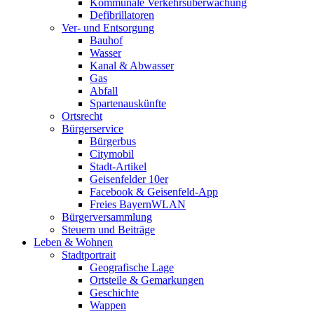
Kommunale Verkehrsüberwachung
Defibrillatoren
Ver- und Entsorgung
Bauhof
Wasser
Kanal & Abwasser
Gas
Abfall
Spartenauskünfte
Ortsrecht
Bürgerservice
Bürgerbus
Citymobil
Stadt-Artikel
Geisenfelder 10er
Facebook & Geisenfeld-App
Freies BayernWLAN
Bürgerversammlung
Steuern und Beiträge
Leben & Wohnen
Stadtportrait
Geografische Lage
Ortsteile & Gemarkungen
Geschichte
Wappen