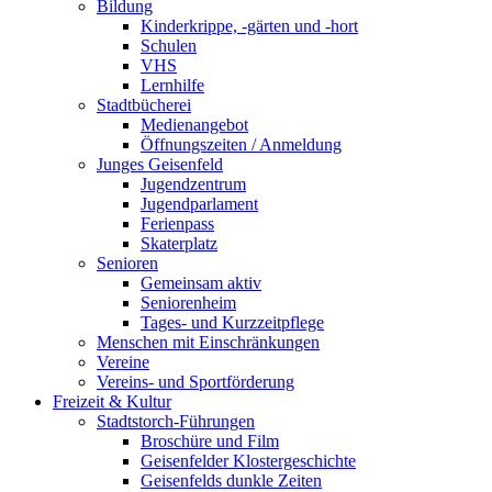
Bildung
Kinderkrippe, -gärten und -hort
Schulen
VHS
Lernhilfe
Stadtbücherei
Medienangebot
Öffnungszeiten / Anmeldung
Junges Geisenfeld
Jugendzentrum
Jugendparlament
Ferienpass
Skaterplatz
Senioren
Gemeinsam aktiv
Seniorenheim
Tages- und Kurzzeitpflege
Menschen mit Einschränkungen
Vereine
Vereins- und Sportförderung
Freizeit & Kultur
Stadtstorch-Führungen
Broschüre und Film
Geisenfelder Klostergeschichte
Geisenfelds dunkle Zeiten