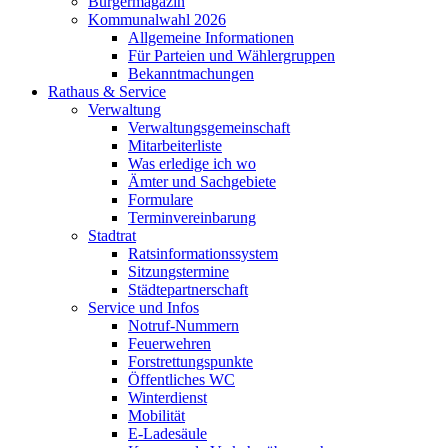
Bürgermagazin
Kommunalwahl 2026
Allgemeine Informationen
Für Parteien und Wählergruppen
Bekanntmachungen
Rathaus & Service
Verwaltung
Verwaltungsgemeinschaft
Mitarbeiterliste
Was erledige ich wo
Ämter und Sachgebiete
Formulare
Terminvereinbarung
Stadtrat
Ratsinformationssystem
Sitzungstermine
Städtepartnerschaft
Service und Infos
Notruf-Nummern
Feuerwehren
Forstrettungspunkte
Öffentliches WC
Winterdienst
Mobilität
E-Ladesäule