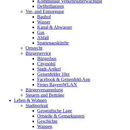
Kommunale Verkehrsüberwachung
Defibrillatoren
Ver- und Entsorgung
Bauhof
Wasser
Kanal & Abwasser
Gas
Abfall
Spartenauskünfte
Ortsrecht
Bürgerservice
Bürgerbus
Citymobil
Stadt-Artikel
Geisenfelder 10er
Facebook & Geisenfeld-App
Freies BayernWLAN
Bürgerversammlung
Steuern und Beiträge
Leben & Wohnen
Stadtportrait
Geografische Lage
Ortsteile & Gemarkungen
Geschichte
Wappen