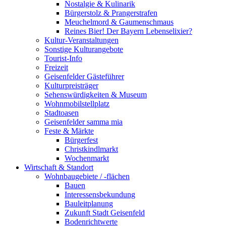
Nostalgie & Kulinarik
Bürgerstolz & Prangerstrafen
Meuchelmord & Gaumenschmaus
Reines Bier! Der Bayern Lebenselixier?
Kultur-Veranstaltungen
Sonstige Kulturangebote
Tourist-Info
Freizeit
Geisenfelder Gästeführer
Kulturpreisträger
Sehenswürdigkeiten & Museum
Wohnmobilstellplatz
Stadtoasen
Geisenfelder samma mia
Feste & Märkte
Bürgerfest
Christkindlmarkt
Wochenmarkt
Wirtschaft & Standort
Wohnbaugebiete / -flächen
Bauen
Interessensbekundung
Bauleitplanung
Zukunft Stadt Geisenfeld
Bodenrichtwerte