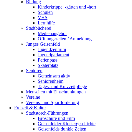
Bildung
Kinderkrippe, -gärten und -hort
Schulen
VHS
Lernhilfe
Stadtbücherei
Medienangebot
Öffnungszeiten / Anmeldung
Junges Geisenfeld
Jugendzentrum
Jugendparlament
Ferienpass
Skaterplatz
Senioren
Gemeinsam aktiv
Seniorenheim
Tages- und Kurzzeitpflege
Menschen mit Einschränkungen
Vereine
Vereins- und Sportförderung
Freizeit & Kultur
Stadtstorch-Führungen
Broschüre und Film
Geisenfelder Klostergeschichte
Geisenfelds dunkle Zeiten