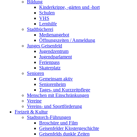
Bildung
Kinderkrippe, -gärten und -hort
Schulen
VHS
Lernhilfe
Stadtbücherei
Medienangebot
Öffnungszeiten / Anmeldung
Junges Geisenfeld
Jugendzentrum
Jugendparlament
Ferienpass
Skaterplatz
Senioren
Gemeinsam aktiv
Seniorenheim
Tages- und Kurzzeitpflege
Menschen mit Einschränkungen
Vereine
Vereins- und Sportförderung
Freizeit & Kultur
Stadtstorch-Führungen
Broschüre und Film
Geisenfelder Klostergeschichte
Geisenfelds dunkle Zeiten