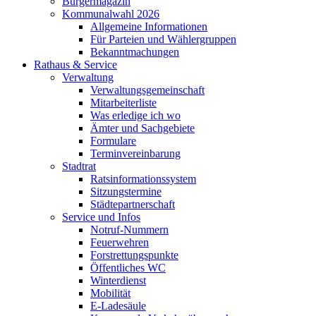
Bürgermagazin
Kommunalwahl 2026
Allgemeine Informationen
Für Parteien und Wählergruppen
Bekanntmachungen
Rathaus & Service
Verwaltung
Verwaltungsgemeinschaft
Mitarbeiterliste
Was erledige ich wo
Ämter und Sachgebiete
Formulare
Terminvereinbarung
Stadtrat
Ratsinformationssystem
Sitzungstermine
Städtepartnerschaft
Service und Infos
Notruf-Nummern
Feuerwehren
Forstrettungspunkte
Öffentliches WC
Winterdienst
Mobilität
E-Ladesäule