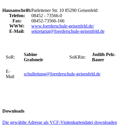
Hausanschrift:
Parleitener Str. 10
85290
Geisenfeld
Telefon:
08452 - 73566-0
Fax:
08452-73566-166
WWW:
www.foerderschule-geisenfeld.de/
E-Mail:
sekretariat@foerderschule-geisenfeld.de
Sabine
Judith Pelz-
SoR:
SoKRin:
Grabmeir
Bauer
E-
schulleitung@foerderschule-geisenfeld.de
Mail
Downloads
Die gewählte Adresse als VCF-Visitenkartendatei downloaden