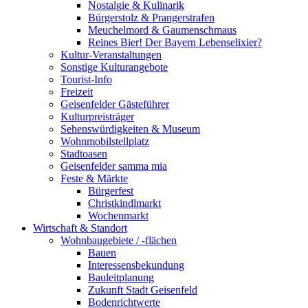
Nostalgie & Kulinarik
Bürgerstolz & Prangerstrafen
Meuchelmord & Gaumenschmaus
Reines Bier! Der Bayern Lebenselixier?
Kultur-Veranstaltungen
Sonstige Kulturangebote
Tourist-Info
Freizeit
Geisenfelder Gästeführer
Kulturpreisträger
Sehenswürdigkeiten & Museum
Wohnmobilstellplatz
Stadtoasen
Geisenfelder samma mia
Feste & Märkte
Bürgerfest
Christkindlmarkt
Wochenmarkt
Wirtschaft & Standort
Wohnbaugebiete / -flächen
Bauen
Interessensbekundung
Bauleitplanung
Zukunft Stadt Geisenfeld
Bodenrichtwerte