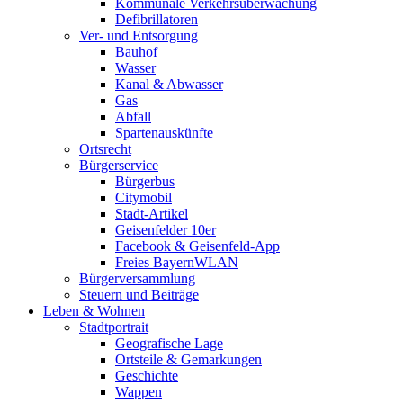
Kommunale Verkehrsüberwachung
Defibrillatoren
Ver- und Entsorgung
Bauhof
Wasser
Kanal & Abwasser
Gas
Abfall
Spartenauskünfte
Ortsrecht
Bürgerservice
Bürgerbus
Citymobil
Stadt-Artikel
Geisenfelder 10er
Facebook & Geisenfeld-App
Freies BayernWLAN
Bürgerversammlung
Steuern und Beiträge
Leben & Wohnen
Stadtportrait
Geografische Lage
Ortsteile & Gemarkungen
Geschichte
Wappen