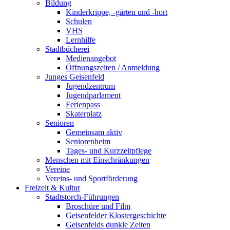
Bildung
Kinderkrippe, -gärten und -hort
Schulen
VHS
Lernhilfe
Stadtbücherei
Medienangebot
Öffnungszeiten / Anmeldung
Junges Geisenfeld
Jugendzentrum
Jugendparlament
Ferienpass
Skaterplatz
Senioren
Gemeinsam aktiv
Seniorenheim
Tages- und Kurzzeitpflege
Menschen mit Einschränkungen
Vereine
Vereins- und Sportförderung
Freizeit & Kultur
Stadtstorch-Führungen
Broschüre und Film
Geisenfelder Klostergeschichte
Geisenfelds dunkle Zeiten