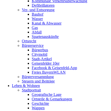
Kommunale Verkehrsüberwachung
Defibrillatoren
Ver- und Entsorgung
Bauhof
Wasser
Kanal & Abwasser
Gas
Abfall
Spartenauskünfte
Ortsrecht
Bürgerservice
Bürgerbus
Citymobil
Stadt-Artikel
Geisenfelder 10er
Facebook & Geisenfeld-App
Freies BayernWLAN
Bürgerversammlung
Steuern und Beiträge
Leben & Wohnen
Stadtportrait
Geografische Lage
Ortsteile & Gemarkungen
Geschichte
Wappen