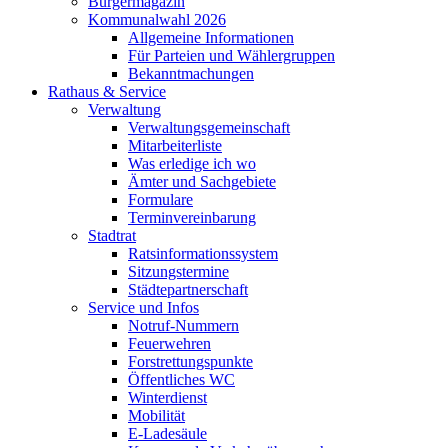
Bürgermagazin
Kommunalwahl 2026
Allgemeine Informationen
Für Parteien und Wählergruppen
Bekanntmachungen
Rathaus & Service
Verwaltung
Verwaltungsgemeinschaft
Mitarbeiterliste
Was erledige ich wo
Ämter und Sachgebiete
Formulare
Terminvereinbarung
Stadtrat
Ratsinformationssystem
Sitzungstermine
Städtepartnerschaft
Service und Infos
Notruf-Nummern
Feuerwehren
Forstrettungspunkte
Öffentliches WC
Winterdienst
Mobilität
E-Ladesäule