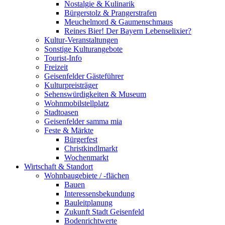
Nostalgie & Kulinarik
Bürgerstolz & Prangerstrafen
Meuchelmord & Gaumenschmaus
Reines Bier! Der Bayern Lebenselixier?
Kultur-Veranstaltungen
Sonstige Kulturangebote
Tourist-Info
Freizeit
Geisenfelder Gästeführer
Kulturpreisträger
Sehenswürdigkeiten & Museum
Wohnmobilstellplatz
Stadtoasen
Geisenfelder samma mia
Feste & Märkte
Bürgerfest
Christkindlmarkt
Wochenmarkt
Wirtschaft & Standort
Wohnbaugebiete / -flächen
Bauen
Interessensbekundung
Bauleitplanung
Zukunft Stadt Geisenfeld
Bodenrichtwerte