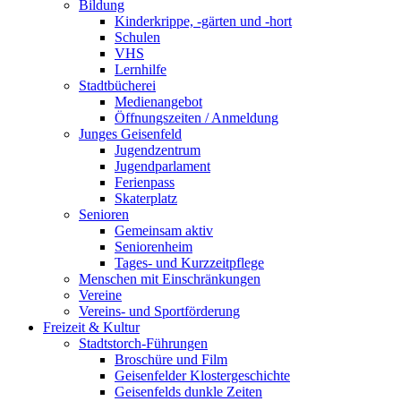
Bildung
Kinderkrippe, -gärten und -hort
Schulen
VHS
Lernhilfe
Stadtbücherei
Medienangebot
Öffnungszeiten / Anmeldung
Junges Geisenfeld
Jugendzentrum
Jugendparlament
Ferienpass
Skaterplatz
Senioren
Gemeinsam aktiv
Seniorenheim
Tages- und Kurzzeitpflege
Menschen mit Einschränkungen
Vereine
Vereins- und Sportförderung
Freizeit & Kultur
Stadtstorch-Führungen
Broschüre und Film
Geisenfelder Klostergeschichte
Geisenfelds dunkle Zeiten