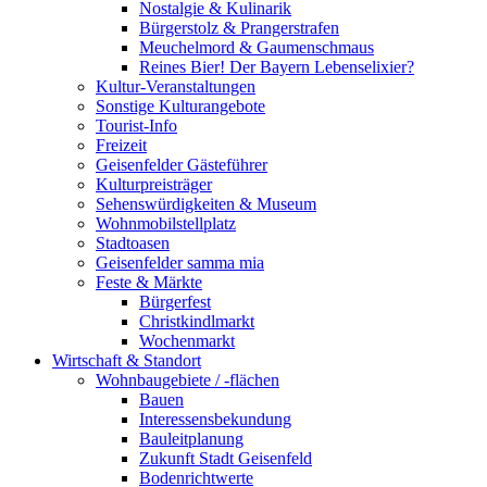
Nostalgie & Kulinarik
Bürgerstolz & Prangerstrafen
Meuchelmord & Gaumenschmaus
Reines Bier! Der Bayern Lebenselixier?
Kultur-Veranstaltungen
Sonstige Kulturangebote
Tourist-Info
Freizeit
Geisenfelder Gästeführer
Kulturpreisträger
Sehenswürdigkeiten & Museum
Wohnmobilstellplatz
Stadtoasen
Geisenfelder samma mia
Feste & Märkte
Bürgerfest
Christkindlmarkt
Wochenmarkt
Wirtschaft & Standort
Wohnbaugebiete / -flächen
Bauen
Interessensbekundung
Bauleitplanung
Zukunft Stadt Geisenfeld
Bodenrichtwerte