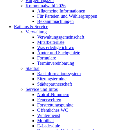
Bürgermagazin
Kommunalwahl 2026
Allgemeine Informationen
Für Parteien und Wählergruppen
Bekanntmachungen
Rathaus & Service
Verwaltung
Verwaltungsgemeinschaft
Mitarbeiterliste
Was erledige ich wo
Ämter und Sachgebiete
Formulare
Terminvereinbarung
Stadtrat
Ratsinformationssystem
Sitzungstermine
Städtepartnerschaft
Service und Infos
Notruf-Nummern
Feuerwehren
Forstrettungspunkte
Öffentliches WC
Winterdienst
Mobilität
E-Ladesäule