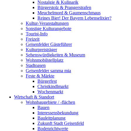
Nostalgie & Kulinarik
Bürgerstolz & Prangerstrafen
Meuchelmord & Gaumenschmaus
Reines Bier! Der Bayern Lebenselixier?
Kultur-Veranstaltungen
Sonstige Kulturangebote
Tourist-Info
Freizeit
Geisenfelder Gästeführer
Kulturpreisträger
Sehenswürdigkeiten & Museum
Wohnmobilstellplatz
Stadtoasen
Geisenfelder samma mia
Feste & Märkte
Bürgerfest
Christkindlmarkt
Wochenmarkt
Wirtschaft & Standort
Wohnbaugebiete / -flächen
Bauen
Interessensbekundung
Bauleitplanung
Zukunft Stadt Geisenfeld
Bodenrichtwerte