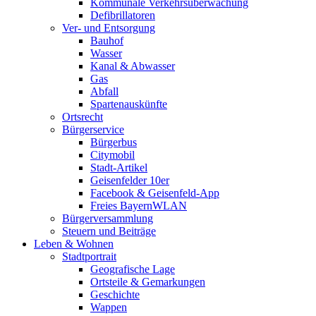
Kommunale Verkehrsüberwachung
Defibrillatoren
Ver- und Entsorgung
Bauhof
Wasser
Kanal & Abwasser
Gas
Abfall
Spartenauskünfte
Ortsrecht
Bürgerservice
Bürgerbus
Citymobil
Stadt-Artikel
Geisenfelder 10er
Facebook & Geisenfeld-App
Freies BayernWLAN
Bürgerversammlung
Steuern und Beiträge
Leben & Wohnen
Stadtportrait
Geografische Lage
Ortsteile & Gemarkungen
Geschichte
Wappen