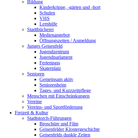
Bildung
Kinderkrippe, -gärten und -hort
Schulen
VHS
Lernhilfe
Stadtbücherei
Medienangebot
Öffnungszeiten / Anmeldung
Junges Geisenfeld
Jugendzentrum
Jugendparlament
Ferienpass
Skaterplatz
Senioren
Gemeinsam aktiv
Seniorenheim
Tages- und Kurzzeitpflege
Menschen mit Einschränkungen
Vereine
Vereins- und Sportförderung
Freizeit & Kultur
Stadtstorch-Führungen
Broschüre und Film
Geisenfelder Klostergeschichte
Geisenfelds dunkle Zeiten