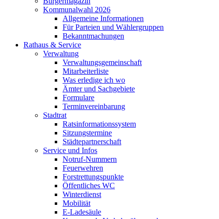
Bürgermagazin
Kommunalwahl 2026
Allgemeine Informationen
Für Parteien und Wählergruppen
Bekanntmachungen
Rathaus & Service
Verwaltung
Verwaltungsgemeinschaft
Mitarbeiterliste
Was erledige ich wo
Ämter und Sachgebiete
Formulare
Terminvereinbarung
Stadtrat
Ratsinformationssystem
Sitzungstermine
Städtepartnerschaft
Service und Infos
Notruf-Nummern
Feuerwehren
Forstrettungspunkte
Öffentliches WC
Winterdienst
Mobilität
E-Ladesäule