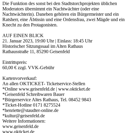
Die Funktion des sonst bei den Stadtstorchprojekten üblichen
Moderators übernimmt ein Nachtwächter (oder eine
Nachtwächterin). Daneben gehören ein Bürgermeister und ein
Ratsherr, eine Äbtissin und eine Ordensfrau, zwei Mägde und ein
Knecht zu den Protagonisten.
AUF EINEN BLICK
21. Januar 2023, 19:00 Uhr | Einlass: 18:45 Uhr
Historischer Sitzungssaal im Alten Rathaus
Rathausstraße 11, 85290 Geisenfeld
Eintrittspreis:
60,00 € zzgl. VVK-Gebühr
Kartenvorverkauf:
An allen OKTICKET- Ticketservice-Stellen
*Online www.geisenfeld.de | www.okticket.de
*Geisenfeld Schreibwaren Bauer
*Bürgerservice Altes Rathaus, Tel. 08452 9843
*Ticket-Hotline 0171 8275524
*henriette@staudter-online.de
*kultur@geisenfeld.de
Weitere Informationen:
www.geisenfeld.de
www.okticket.de