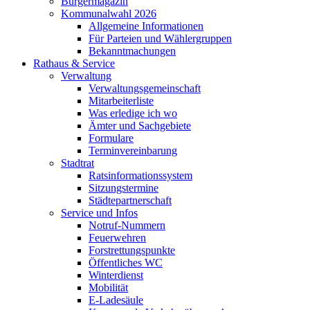
Bürgermagazin
Kommunalwahl 2026
Allgemeine Informationen
Für Parteien und Wählergruppen
Bekanntmachungen
Rathaus & Service
Verwaltung
Verwaltungsgemeinschaft
Mitarbeiterliste
Was erledige ich wo
Ämter und Sachgebiete
Formulare
Terminvereinbarung
Stadtrat
Ratsinformationssystem
Sitzungstermine
Städtepartnerschaft
Service und Infos
Notruf-Nummern
Feuerwehren
Forstrettungspunkte
Öffentliches WC
Winterdienst
Mobilität
E-Ladesäule