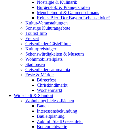
Nostalgie & Kulinarik
Bürgerstolz & Prangerstrafen
Meuchelmord & Gaumenschmaus
Reines Bier! Der Bayern Lebenselixier?
Kultur-Veranstaltungen
Sonstige Kulturangebote
Tourist-Info
Freizeit
Geisenfelder Gästeführer
Kulturpreisträger
Sehenswürdigkeiten & Museum
Wohnmobilstellplatz
Stadtoasen
Geisenfelder samma mia
Feste & Märkte
Bürgerfest
Christkindlmarkt
Wochenmarkt
Wirtschaft & Standort
Wohnbaugebiete / -flächen
Bauen
Interessensbekundung
Bauleitplanung
Zukunft Stadt Geisenfeld
Bodenrichtwerte