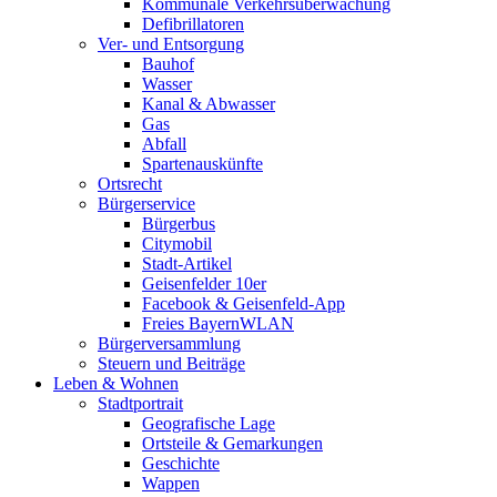
Kommunale Verkehrsüberwachung
Defibrillatoren
Ver- und Entsorgung
Bauhof
Wasser
Kanal & Abwasser
Gas
Abfall
Spartenauskünfte
Ortsrecht
Bürgerservice
Bürgerbus
Citymobil
Stadt-Artikel
Geisenfelder 10er
Facebook & Geisenfeld-App
Freies BayernWLAN
Bürgerversammlung
Steuern und Beiträge
Leben & Wohnen
Stadtportrait
Geografische Lage
Ortsteile & Gemarkungen
Geschichte
Wappen