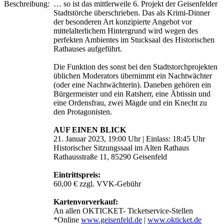
Beschreibung:
… so ist das mittlerweile 6. Projekt der Geisenfelder
Stadtstörche überschrieben. Das als Krimi-Dinner
der besonderen Art konzipierte Angebot vor
mittelalterlichem Hintergrund wird wegen des
perfekten Ambientes im Stucksaal des Historischen
Rathauses aufgeführt.
Die Funktion des sonst bei den Stadtstorchprojekten
üblichen Moderators übernimmt ein Nachtwächter
(oder eine Nachtwächterin). Daneben gehören ein
Bürgermeister und ein Ratsherr, eine Äbtissin und
eine Ordensfrau, zwei Mägde und ein Knecht zu
den Protagonisten.
AUF EINEN BLICK
21. Januar 2023, 19:00 Uhr | Einlass: 18:45 Uhr
Historischer Sitzungssaal im Alten Rathaus
Rathausstraße 11, 85290 Geisenfeld
Eintrittspreis:
60,00 € zzgl. VVK-Gebühr
Kartenvorverkauf:
An allen OKTICKET- Ticketservice-Stellen
*Online
www.geisenfeld.de
|
www.okticket.de