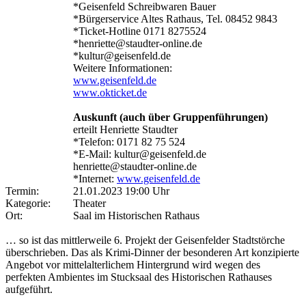
*Geisenfeld Schreibwaren Bauer
*Bürgerservice Altes Rathaus, Tel. 08452 9843
*Ticket-Hotline 0171 8275524
*henriette@staudter-online.de
*kultur@geisenfeld.de
Weitere Informationen:
www.geisenfeld.de
www.okticket.de
Auskunft (auch über Gruppenführungen)
erteilt Henriette Staudter
*Telefon: 0171 82 75 524
*E-Mail: kultur@geisenfeld.de
henriette@staudter-online.de
*Internet:
www.geisenfeld.de
Termin:
21.01.2023 19:00 Uhr
Kategorie:
Theater
Ort:
Saal im Historischen Rathaus
… so ist das mittlerweile 6. Projekt der Geisenfelder Stadtstörche
überschrieben. Das als Krimi-Dinner der besonderen Art konzipierte
Angebot vor mittelalterlichem Hintergrund wird wegen des
perfekten Ambientes im Stucksaal des Historischen Rathauses
aufgeführt.