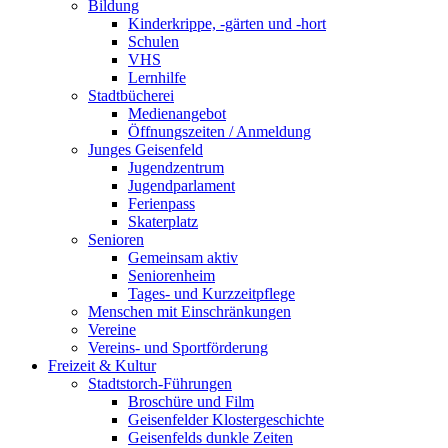
Bildung
Kinderkrippe, -gärten und -hort
Schulen
VHS
Lernhilfe
Stadtbücherei
Medienangebot
Öffnungszeiten / Anmeldung
Junges Geisenfeld
Jugendzentrum
Jugendparlament
Ferienpass
Skaterplatz
Senioren
Gemeinsam aktiv
Seniorenheim
Tages- und Kurzzeitpflege
Menschen mit Einschränkungen
Vereine
Vereins- und Sportförderung
Freizeit & Kultur
Stadtstorch-Führungen
Broschüre und Film
Geisenfelder Klostergeschichte
Geisenfelds dunkle Zeiten