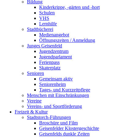
Bildung
Kinderkrippe, -gärten und -hort
Schulen
VHS
Lernhilfe
Stadtbücherei
Medienangebot
Öffnungszeiten / Anmeldung
Junges Geisenfeld
Jugendzentrum
Jugendparlament
Ferienpass
Skaterplatz
Senioren
Gemeinsam aktiv
Seniorenheim
Tages- und Kurzzeitpflege
Menschen mit Einschränkungen
Vereine
Vereins- und Sportförderung
Freizeit & Kultur
Stadtstorch-Führungen
Broschüre und Film
Geisenfelder Klostergeschichte
Geisenfelds dunkle Zeiten