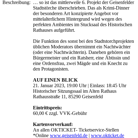
Beschreibung:
… so ist das mittlerweile 6. Projekt der Geisenfelder
Stadtstörche überschrieben. Das als Krimi-Dinner
der besonderen Art konzipierte Angebot vor
mittelalterlichem Hintergrund wird wegen des
perfekten Ambientes im Stucksaal des Historischen
Rathauses aufgeführt.
Die Funktion des sonst bei den Stadtstorchprojekten
üblichen Moderators übernimmt ein Nachtwächter
(oder eine Nachtwächterin). Daneben gehören ein
Bürgermeister und ein Ratsherr, eine Äbtissin und
eine Ordensfrau, zwei Mägde und ein Knecht zu
den Protagonisten.
AUF EINEN BLICK
21. Januar 2023, 19:00 Uhr | Einlass: 18:45 Uhr
Historischer Sitzungssaal im Alten Rathaus
Rathausstraße 11, 85290 Geisenfeld
Eintrittspreis:
60,00 € zzgl. VVK-Gebühr
Kartenvorverkauf:
An allen OKTICKET- Ticketservice-Stellen
*Online
www.geisenfeld.de
|
www.okticket.de