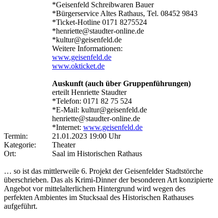
*Geisenfeld Schreibwaren Bauer
*Bürgerservice Altes Rathaus, Tel. 08452 9843
*Ticket-Hotline 0171 8275524
*henriette@staudter-online.de
*kultur@geisenfeld.de
Weitere Informationen:
www.geisenfeld.de
www.okticket.de
Auskunft (auch über Gruppenführungen)
erteilt Henriette Staudter
*Telefon: 0171 82 75 524
*E-Mail: kultur@geisenfeld.de
henriette@staudter-online.de
*Internet:
www.geisenfeld.de
Termin:
21.01.2023 19:00 Uhr
Kategorie:
Theater
Ort:
Saal im Historischen Rathaus
… so ist das mittlerweile 6. Projekt der Geisenfelder Stadtstörche
überschrieben. Das als Krimi-Dinner der besonderen Art konzipierte
Angebot vor mittelalterlichem Hintergrund wird wegen des
perfekten Ambientes im Stucksaal des Historischen Rathauses
aufgeführt.