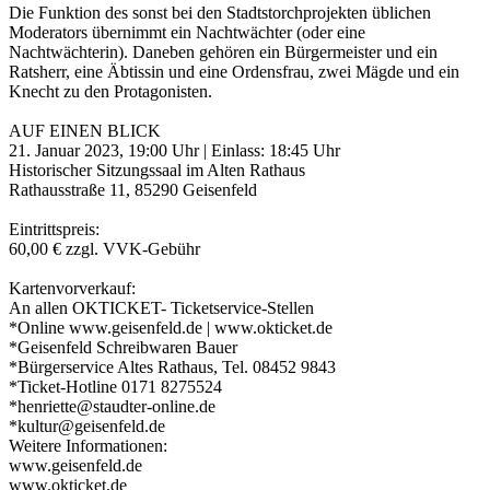
Die Funktion des sonst bei den Stadtstorchprojekten üblichen
Moderators übernimmt ein Nachtwächter (oder eine
Nachtwächterin). Daneben gehören ein Bürgermeister und ein
Ratsherr, eine Äbtissin und eine Ordensfrau, zwei Mägde und ein
Knecht zu den Protagonisten.
AUF EINEN BLICK
21. Januar 2023, 19:00 Uhr | Einlass: 18:45 Uhr
Historischer Sitzungssaal im Alten Rathaus
Rathausstraße 11, 85290 Geisenfeld
Eintrittspreis:
60,00 € zzgl. VVK-Gebühr
Kartenvorverkauf:
An allen OKTICKET- Ticketservice-Stellen
*Online www.geisenfeld.de | www.okticket.de
*Geisenfeld Schreibwaren Bauer
*Bürgerservice Altes Rathaus, Tel. 08452 9843
*Ticket-Hotline 0171 8275524
*henriette@staudter-online.de
*kultur@geisenfeld.de
Weitere Informationen:
www.geisenfeld.de
www.okticket.de