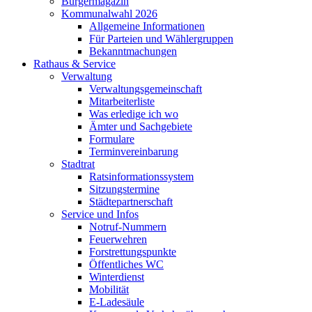
Bürgermagazin
Kommunalwahl 2026
Allgemeine Informationen
Für Parteien und Wählergruppen
Bekanntmachungen
Rathaus & Service
Verwaltung
Verwaltungsgemeinschaft
Mitarbeiterliste
Was erledige ich wo
Ämter und Sachgebiete
Formulare
Terminvereinbarung
Stadtrat
Ratsinformationssystem
Sitzungstermine
Städtepartnerschaft
Service und Infos
Notruf-Nummern
Feuerwehren
Forstrettungspunkte
Öffentliches WC
Winterdienst
Mobilität
E-Ladesäule