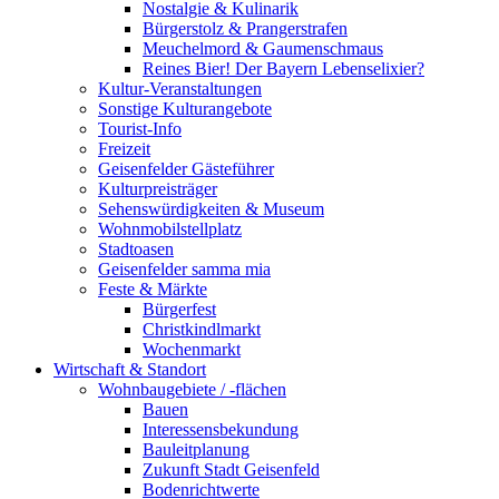
Nostalgie & Kulinarik
Bürgerstolz & Prangerstrafen
Meuchelmord & Gaumenschmaus
Reines Bier! Der Bayern Lebenselixier?
Kultur-Veranstaltungen
Sonstige Kulturangebote
Tourist-Info
Freizeit
Geisenfelder Gästeführer
Kulturpreisträger
Sehenswürdigkeiten & Museum
Wohnmobilstellplatz
Stadtoasen
Geisenfelder samma mia
Feste & Märkte
Bürgerfest
Christkindlmarkt
Wochenmarkt
Wirtschaft & Standort
Wohnbaugebiete / -flächen
Bauen
Interessensbekundung
Bauleitplanung
Zukunft Stadt Geisenfeld
Bodenrichtwerte