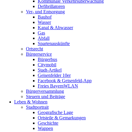
Kommunale Verkehrsüberwachung
Defibrillatoren
Ver- und Entsorgung
Bauhof
Wasser
Kanal & Abwasser
Gas
Abfall
Spartenauskünfte
Ortsrecht
Bürgerservice
Bürgerbus
Citymobil
Stadt-Artikel
Geisenfelder 10er
Facebook & Geisenfeld-App
Freies BayernWLAN
Bürgerversammlung
Steuern und Beiträge
Leben & Wohnen
Stadtportrait
Geografische Lage
Ortsteile & Gemarkungen
Geschichte
Wappen