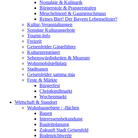
Nostalgie & Kulinarik
Bürgerstolz & Prangerstrafen
Meuchelmord & Gaumenschmaus
Reines Bier! Der Bayern Lebenselixier?
Kultur-Veranstaltungen
Sonstige Kulturangebote
Tourist-Info
Freizeit
Geisenfelder Gästeführer
Kulturpreisträger
Sehenswürdigkeiten & Museum
Wohnmobilstellplatz
Stadtoasen
Geisenfelder samma mia
Feste & Märkte
Bürgerfest
Christkindlmarkt
Wochenmarkt
Wirtschaft & Standort
Wohnbaugebiete / -flächen
Bauen
Interessensbekundung
Bauleitplanung
Zukunft Stadt Geisenfeld
Bodenrichtwerte