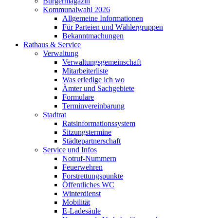
Bürgermagazin
Kommunalwahl 2026
Allgemeine Informationen
Für Parteien und Wählergruppen
Bekanntmachungen
Rathaus & Service
Verwaltung
Verwaltungsgemeinschaft
Mitarbeiterliste
Was erledige ich wo
Ämter und Sachgebiete
Formulare
Terminvereinbarung
Stadtrat
Ratsinformationssystem
Sitzungstermine
Städtepartnerschaft
Service und Infos
Notruf-Nummern
Feuerwehren
Forstrettungspunkte
Öffentliches WC
Winterdienst
Mobilität
E-Ladesäule