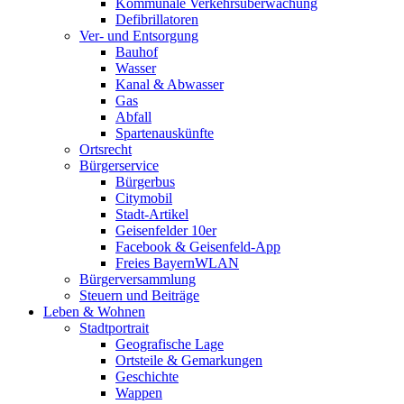
Kommunale Verkehrsüberwachung
Defibrillatoren
Ver- und Entsorgung
Bauhof
Wasser
Kanal & Abwasser
Gas
Abfall
Spartenauskünfte
Ortsrecht
Bürgerservice
Bürgerbus
Citymobil
Stadt-Artikel
Geisenfelder 10er
Facebook & Geisenfeld-App
Freies BayernWLAN
Bürgerversammlung
Steuern und Beiträge
Leben & Wohnen
Stadtportrait
Geografische Lage
Ortsteile & Gemarkungen
Geschichte
Wappen