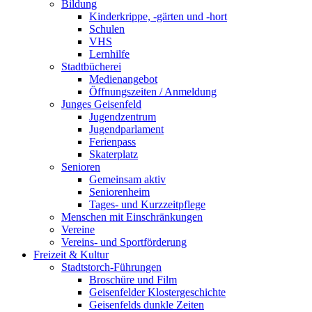
Bildung
Kinderkrippe, -gärten und -hort
Schulen
VHS
Lernhilfe
Stadtbücherei
Medienangebot
Öffnungszeiten / Anmeldung
Junges Geisenfeld
Jugendzentrum
Jugendparlament
Ferienpass
Skaterplatz
Senioren
Gemeinsam aktiv
Seniorenheim
Tages- und Kurzzeitpflege
Menschen mit Einschränkungen
Vereine
Vereins- und Sportförderung
Freizeit & Kultur
Stadtstorch-Führungen
Broschüre und Film
Geisenfelder Klostergeschichte
Geisenfelds dunkle Zeiten