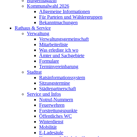
Bürgermagazin
Kommunalwahl 2026
Allgemeine Informationen
Für Parteien und Wählergruppen
Bekanntmachungen
Rathaus & Service
Verwaltung
Verwaltungsgemeinschaft
Mitarbeiterliste
Was erledige ich wo
Ämter und Sachgebiete
Formulare
Terminvereinbarung
Stadtrat
Ratsinformationssystem
Sitzungstermine
Städtepartnerschaft
Service und Infos
Notruf-Nummern
Feuerwehren
Forstrettungspunkte
Öffentliches WC
Winterdienst
Mobilität
E-Ladesäule