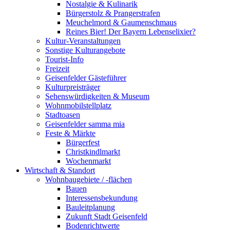
Nostalgie & Kulinarik
Bürgerstolz & Prangerstrafen
Meuchelmord & Gaumenschmaus
Reines Bier! Der Bayern Lebenselixier?
Kultur-Veranstaltungen
Sonstige Kulturangebote
Tourist-Info
Freizeit
Geisenfelder Gästeführer
Kulturpreisträger
Sehenswürdigkeiten & Museum
Wohnmobilstellplatz
Stadtoasen
Geisenfelder samma mia
Feste & Märkte
Bürgerfest
Christkindlmarkt
Wochenmarkt
Wirtschaft & Standort
Wohnbaugebiete / -flächen
Bauen
Interessensbekundung
Bauleitplanung
Zukunft Stadt Geisenfeld
Bodenrichtwerte