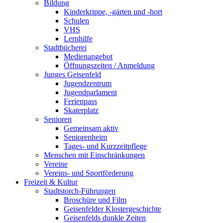
Bildung
Kinderkrippe, -gärten und -hort
Schulen
VHS
Lernhilfe
Stadtbücherei
Medienangebot
Öffnungszeiten / Anmeldung
Junges Geisenfeld
Jugendzentrum
Jugendparlament
Ferienpass
Skaterplatz
Senioren
Gemeinsam aktiv
Seniorenheim
Tages- und Kurzzeitpflege
Menschen mit Einschränkungen
Vereine
Vereins- und Sportförderung
Freizeit & Kultur
Stadtstorch-Führungen
Broschüre und Film
Geisenfelder Klostergeschichte
Geisenfelds dunkle Zeiten