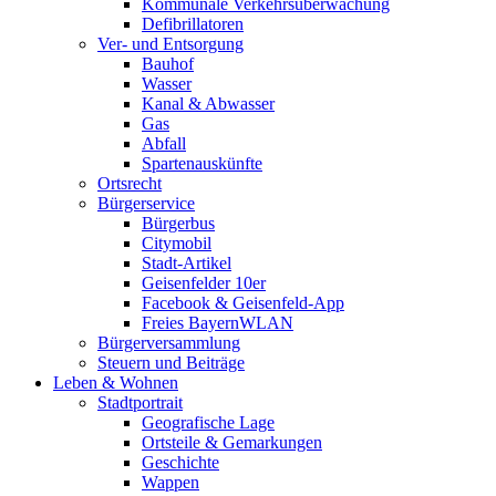
Kommunale Verkehrsüberwachung
Defibrillatoren
Ver- und Entsorgung
Bauhof
Wasser
Kanal & Abwasser
Gas
Abfall
Spartenauskünfte
Ortsrecht
Bürgerservice
Bürgerbus
Citymobil
Stadt-Artikel
Geisenfelder 10er
Facebook & Geisenfeld-App
Freies BayernWLAN
Bürgerversammlung
Steuern und Beiträge
Leben & Wohnen
Stadtportrait
Geografische Lage
Ortsteile & Gemarkungen
Geschichte
Wappen