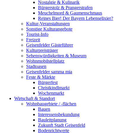
Nostalgie & Kulinarik
Bürgerstolz & Prangerstrafen
Meuchelmord & Gaumenschmaus
Reines Bier! Der Bayern Lebenselixier?
Kultur-Veranstaltungen
Sonstige Kulturangebote
Tourist-Info
Freizeit
Geisenfelder Gästeführer
Kulturpreisträger
Sehenswürdigkeiten & Museum
Wohnmobilstellplatz
Stadtoasen
Geisenfelder samma mia
Feste & Märkte
Bürgerfest
Christkindlmarkt
Wochenmarkt
Wirtschaft & Standort
Wohnbaugebiete / -flächen
Bauen
Interessensbekundung
Bauleitplanung
Zukunft Stadt Geisenfeld
Bodenrichtwerte