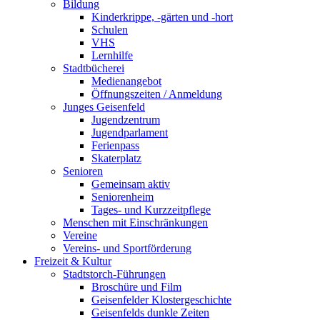
Bildung
Kinderkrippe, -gärten und -hort
Schulen
VHS
Lernhilfe
Stadtbücherei
Medienangebot
Öffnungszeiten / Anmeldung
Junges Geisenfeld
Jugendzentrum
Jugendparlament
Ferienpass
Skaterplatz
Senioren
Gemeinsam aktiv
Seniorenheim
Tages- und Kurzzeitpflege
Menschen mit Einschränkungen
Vereine
Vereins- und Sportförderung
Freizeit & Kultur
Stadtstorch-Führungen
Broschüre und Film
Geisenfelder Klostergeschichte
Geisenfelds dunkle Zeiten