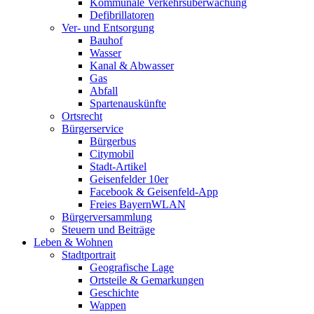
Kommunale Verkehrsüberwachung
Defibrillatoren
Ver- und Entsorgung
Bauhof
Wasser
Kanal & Abwasser
Gas
Abfall
Spartenauskünfte
Ortsrecht
Bürgerservice
Bürgerbus
Citymobil
Stadt-Artikel
Geisenfelder 10er
Facebook & Geisenfeld-App
Freies BayernWLAN
Bürgerversammlung
Steuern und Beiträge
Leben & Wohnen
Stadtportrait
Geografische Lage
Ortsteile & Gemarkungen
Geschichte
Wappen