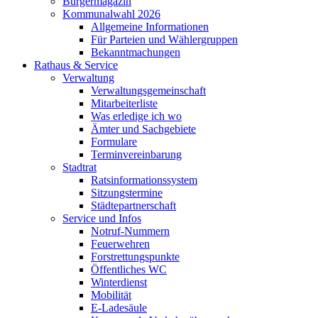
Bürgermagazin
Kommunalwahl 2026
Allgemeine Informationen
Für Parteien und Wählergruppen
Bekanntmachungen
Rathaus & Service
Verwaltung
Verwaltungsgemeinschaft
Mitarbeiterliste
Was erledige ich wo
Ämter und Sachgebiete
Formulare
Terminvereinbarung
Stadtrat
Ratsinformationssystem
Sitzungstermine
Städtepartnerschaft
Service und Infos
Notruf-Nummern
Feuerwehren
Forstrettungspunkte
Öffentliches WC
Winterdienst
Mobilität
E-Ladesäule