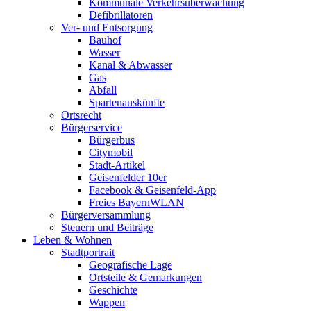
Kommunale Verkehrsüberwachung
Defibrillatoren
Ver- und Entsorgung
Bauhof
Wasser
Kanal & Abwasser
Gas
Abfall
Spartenauskünfte
Ortsrecht
Bürgerservice
Bürgerbus
Citymobil
Stadt-Artikel
Geisenfelder 10er
Facebook & Geisenfeld-App
Freies BayernWLAN
Bürgerversammlung
Steuern und Beiträge
Leben & Wohnen
Stadtportrait
Geografische Lage
Ortsteile & Gemarkungen
Geschichte
Wappen