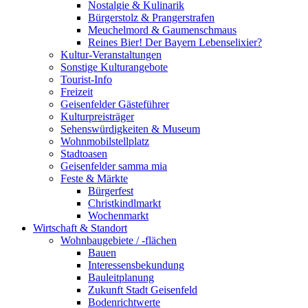
Nostalgie & Kulinarik
Bürgerstolz & Prangerstrafen
Meuchelmord & Gaumenschmaus
Reines Bier! Der Bayern Lebenselixier?
Kultur-Veranstaltungen
Sonstige Kulturangebote
Tourist-Info
Freizeit
Geisenfelder Gästeführer
Kulturpreisträger
Sehenswürdigkeiten & Museum
Wohnmobilstellplatz
Stadtoasen
Geisenfelder samma mia
Feste & Märkte
Bürgerfest
Christkindlmarkt
Wochenmarkt
Wirtschaft & Standort
Wohnbaugebiete / -flächen
Bauen
Interessensbekundung
Bauleitplanung
Zukunft Stadt Geisenfeld
Bodenrichtwerte