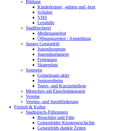
Bildung
Kinderkrippe, -gärten und -hort
Schulen
VHS
Lernhilfe
Stadtbücherei
Medienangebot
Öffnungszeiten / Anmeldung
Junges Geisenfeld
Jugendzentrum
Jugendparlament
Ferienpass
Skaterplatz
Senioren
Gemeinsam aktiv
Seniorenheim
Tages- und Kurzzeitpflege
Menschen mit Einschränkungen
Vereine
Vereins- und Sportförderung
Freizeit & Kultur
Stadtstorch-Führungen
Broschüre und Film
Geisenfelder Klostergeschichte
Geisenfelds dunkle Zeiten