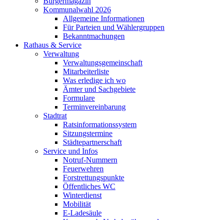
Bürgermagazin
Kommunalwahl 2026
Allgemeine Informationen
Für Parteien und Wählergruppen
Bekanntmachungen
Rathaus & Service
Verwaltung
Verwaltungsgemeinschaft
Mitarbeiterliste
Was erledige ich wo
Ämter und Sachgebiete
Formulare
Terminvereinbarung
Stadtrat
Ratsinformationssystem
Sitzungstermine
Städtepartnerschaft
Service und Infos
Notruf-Nummern
Feuerwehren
Forstrettungspunkte
Öffentliches WC
Winterdienst
Mobilität
E-Ladesäule