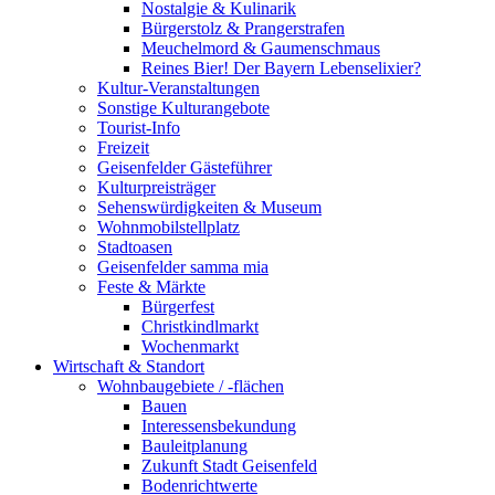
Nostalgie & Kulinarik
Bürgerstolz & Prangerstrafen
Meuchelmord & Gaumenschmaus
Reines Bier! Der Bayern Lebenselixier?
Kultur-Veranstaltungen
Sonstige Kulturangebote
Tourist-Info
Freizeit
Geisenfelder Gästeführer
Kulturpreisträger
Sehenswürdigkeiten & Museum
Wohnmobilstellplatz
Stadtoasen
Geisenfelder samma mia
Feste & Märkte
Bürgerfest
Christkindlmarkt
Wochenmarkt
Wirtschaft & Standort
Wohnbaugebiete / -flächen
Bauen
Interessensbekundung
Bauleitplanung
Zukunft Stadt Geisenfeld
Bodenrichtwerte