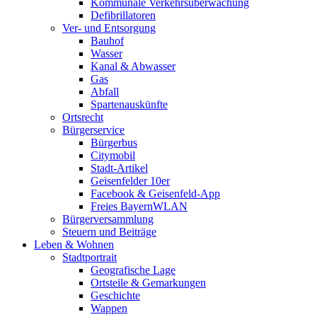
Kommunale Verkehrsüberwachung
Defibrillatoren
Ver- und Entsorgung
Bauhof
Wasser
Kanal & Abwasser
Gas
Abfall
Spartenauskünfte
Ortsrecht
Bürgerservice
Bürgerbus
Citymobil
Stadt-Artikel
Geisenfelder 10er
Facebook & Geisenfeld-App
Freies BayernWLAN
Bürgerversammlung
Steuern und Beiträge
Leben & Wohnen
Stadtportrait
Geografische Lage
Ortsteile & Gemarkungen
Geschichte
Wappen