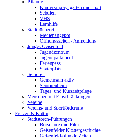
Bildung
Kinderkrippe, -gärten und -hort
Schulen
VHS
Lernhilfe
Stadtbücherei
Medienangebot
Öffnungszeiten / Anmeldung
Junges Geisenfeld
Jugendzentrum
Jugendparlament
Ferienpass
Skaterplatz
Senioren
Gemeinsam aktiv
Seniorenheim
Tages- und Kurzzeitpflege
Menschen mit Einschränkungen
Vereine
Vereins- und Sportförderung
Freizeit & Kultur
Stadtstorch-Führungen
Broschüre und Film
Geisenfelder Klostergeschichte
Geisenfelds dunkle Zeiten