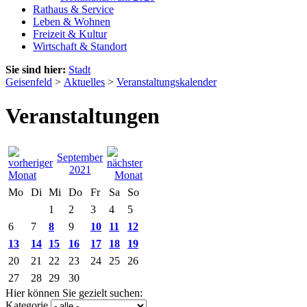
Rathaus & Service
Leben & Wohnen
Freizeit & Kultur
Wirtschaft & Standort
Sie sind hier:
Stadt
Geisenfeld
>
Aktuelles
>
Veranstaltungskalender
Veranstaltungen
September
2021
Mo
Di
Mi
Do
Fr
Sa
So
1
2
3
4
5
6
7
8
9
10
11
12
13
14
15
16
17
18
19
20
21
22
23
24
25
26
27
28
29
30
Hier können Sie gezielt suchen:
Kategorie