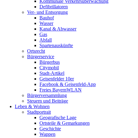
Kommunale Verkehrsüberwachung
Defibrillatoren
Ver- und Entsorgung
Bauhof
Wasser
Kanal & Abwasser
Gas
Abfall
Spartenauskünfte
Ortsrecht
Bürgerservice
Bürgerbus
Citymobil
Stadt-Artikel
Geisenfelder 10er
Facebook & Geisenfeld-App
Freies BayernWLAN
Bürgerversammlung
Steuern und Beiträge
Leben & Wohnen
Stadtportrait
Geografische Lage
Ortsteile & Gemarkungen
Geschichte
Wappen