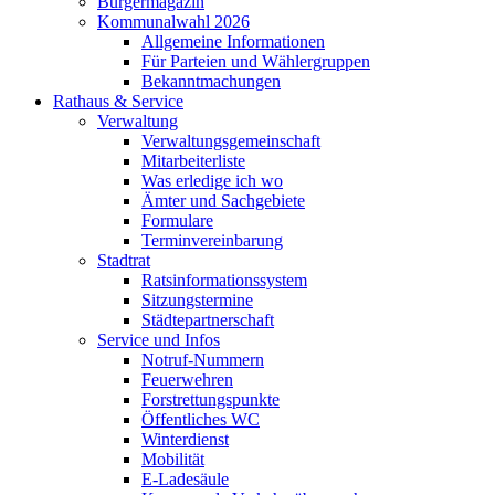
Bürgermagazin
Kommunalwahl 2026
Allgemeine Informationen
Für Parteien und Wählergruppen
Bekanntmachungen
Rathaus & Service
Verwaltung
Verwaltungsgemeinschaft
Mitarbeiterliste
Was erledige ich wo
Ämter und Sachgebiete
Formulare
Terminvereinbarung
Stadtrat
Ratsinformationssystem
Sitzungstermine
Städtepartnerschaft
Service und Infos
Notruf-Nummern
Feuerwehren
Forstrettungspunkte
Öffentliches WC
Winterdienst
Mobilität
E-Ladesäule