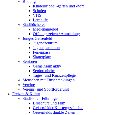
Bildung
Kinderkrippe, -gärten und -hort
Schulen
VHS
Lernhilfe
Stadtbücherei
Medienangebot
Öffnungszeiten / Anmeldung
Junges Geisenfeld
Jugendzentrum
Jugendparlament
Ferienpass
Skaterplatz
Senioren
Gemeinsam aktiv
Seniorenheim
Tages- und Kurzzeitpflege
Menschen mit Einschränkungen
Vereine
Vereins- und Sportförderung
Freizeit & Kultur
Stadtstorch-Führungen
Broschüre und Film
Geisenfelder Klostergeschichte
Geisenfelds dunkle Zeiten