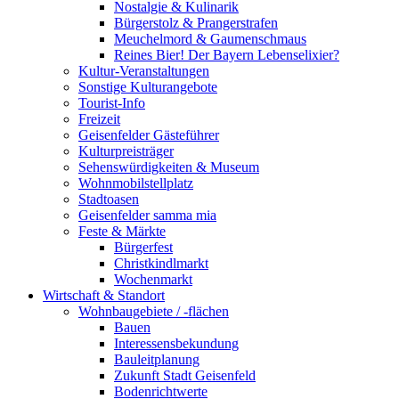
Nostalgie & Kulinarik
Bürgerstolz & Prangerstrafen
Meuchelmord & Gaumenschmaus
Reines Bier! Der Bayern Lebenselixier?
Kultur-Veranstaltungen
Sonstige Kulturangebote
Tourist-Info
Freizeit
Geisenfelder Gästeführer
Kulturpreisträger
Sehenswürdigkeiten & Museum
Wohnmobilstellplatz
Stadtoasen
Geisenfelder samma mia
Feste & Märkte
Bürgerfest
Christkindlmarkt
Wochenmarkt
Wirtschaft & Standort
Wohnbaugebiete / -flächen
Bauen
Interessensbekundung
Bauleitplanung
Zukunft Stadt Geisenfeld
Bodenrichtwerte