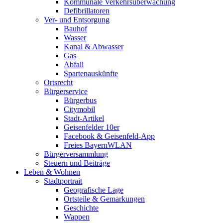
Kommunale Verkehrsüberwachung
Defibrillatoren
Ver- und Entsorgung
Bauhof
Wasser
Kanal & Abwasser
Gas
Abfall
Spartenauskünfte
Ortsrecht
Bürgerservice
Bürgerbus
Citymobil
Stadt-Artikel
Geisenfelder 10er
Facebook & Geisenfeld-App
Freies BayernWLAN
Bürgerversammlung
Steuern und Beiträge
Leben & Wohnen
Stadtportrait
Geografische Lage
Ortsteile & Gemarkungen
Geschichte
Wappen