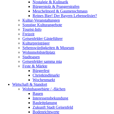
Nostalgie & Kulinarik
Bürgerstolz & Prangerstrafen
Meuchelmord & Gaumenschmaus
Reines Bier! Der Bayern Lebenselixier?
Kultur-Veranstaltungen
Sonstige Kulturangebote
Tourist-Info
Freizeit
Geisenfelder Gästeführer
Kulturpreisträger
Sehenswürdigkeiten & Museum
Wohnmobilstellplatz
Stadtoasen
Geisenfelder samma mia
Feste & Märkte
Bürgerfest
Christkindlmarkt
Wochenmarkt
Wirtschaft & Standort
Wohnbaugebiete / -flächen
Bauen
Interessensbekundung
Bauleitplanung
Zukunft Stadt Geisenfeld
Bodenrichtwerte