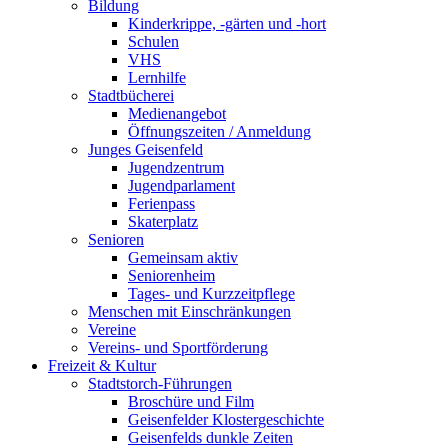
Bildung
Kinderkrippe, -gärten und -hort
Schulen
VHS
Lernhilfe
Stadtbücherei
Medienangebot
Öffnungszeiten / Anmeldung
Junges Geisenfeld
Jugendzentrum
Jugendparlament
Ferienpass
Skaterplatz
Senioren
Gemeinsam aktiv
Seniorenheim
Tages- und Kurzzeitpflege
Menschen mit Einschränkungen
Vereine
Vereins- und Sportförderung
Freizeit & Kultur
Stadtstorch-Führungen
Broschüre und Film
Geisenfelder Klostergeschichte
Geisenfelds dunkle Zeiten