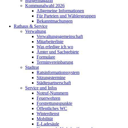
Bürgermagazin
Kommunalwahl 2026
Allgemeine Informationen
Für Parteien und Wählergruppen
Bekanntmachungen
Rathaus & Service
Verwaltung
Verwaltungsgemeinschaft
Mitarbeiterliste
Was erledige ich wo
Ämter und Sachgebiete
Formulare
Terminvereinbarung
Stadtrat
Ratsinformationssystem
Sitzungstermine
Städtepartnerschaft
Service und Infos
Notruf-Nummern
Feuerwehren
Forstrettungspunkte
Öffentliches WC
Winterdienst
Mobilität
E-Ladesäule