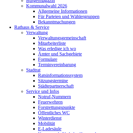
Bürgermagazin
Kommunalwahl 2026
Allgemeine Informationen
Für Parteien und Wählergruppen
Bekanntmachungen
Rathaus & Service
Verwaltung
Verwaltungsgemeinschaft
Mitarbeiterliste
Was erledige ich wo
Ämter und Sachgebiete
Formulare
Terminvereinbarung
Stadtrat
Ratsinformationssystem
Sitzungstermine
Städtepartnerschaft
Service und Infos
Notruf-Nummern
Feuerwehren
Forstrettungspunkte
Öffentliches WC
Winterdienst
Mobilität
E-Ladesäule