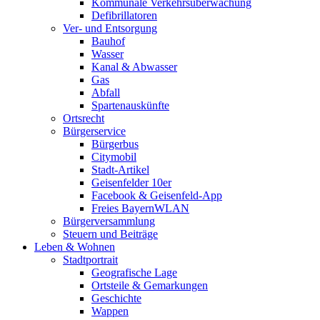
Kommunale Verkehrsüberwachung
Defibrillatoren
Ver- und Entsorgung
Bauhof
Wasser
Kanal & Abwasser
Gas
Abfall
Spartenauskünfte
Ortsrecht
Bürgerservice
Bürgerbus
Citymobil
Stadt-Artikel
Geisenfelder 10er
Facebook & Geisenfeld-App
Freies BayernWLAN
Bürgerversammlung
Steuern und Beiträge
Leben & Wohnen
Stadtportrait
Geografische Lage
Ortsteile & Gemarkungen
Geschichte
Wappen