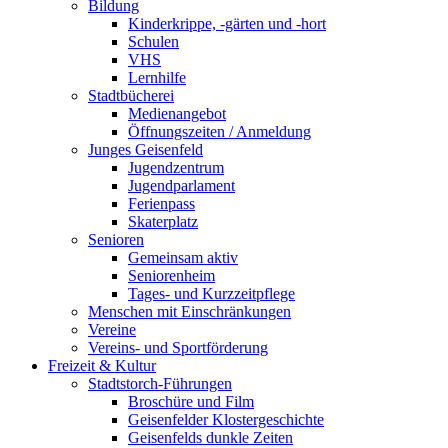
Bildung
Kinderkrippe, -gärten und -hort
Schulen
VHS
Lernhilfe
Stadtbücherei
Medienangebot
Öffnungszeiten / Anmeldung
Junges Geisenfeld
Jugendzentrum
Jugendparlament
Ferienpass
Skaterplatz
Senioren
Gemeinsam aktiv
Seniorenheim
Tages- und Kurzzeitpflege
Menschen mit Einschränkungen
Vereine
Vereins- und Sportförderung
Freizeit & Kultur
Stadtstorch-Führungen
Broschüre und Film
Geisenfelder Klostergeschichte
Geisenfelds dunkle Zeiten