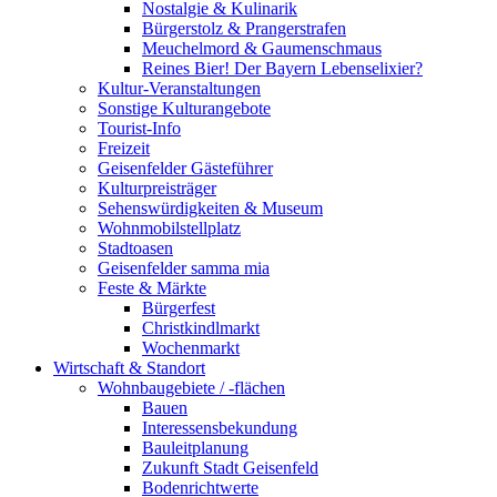
Nostalgie & Kulinarik
Bürgerstolz & Prangerstrafen
Meuchelmord & Gaumenschmaus
Reines Bier! Der Bayern Lebenselixier?
Kultur-Veranstaltungen
Sonstige Kulturangebote
Tourist-Info
Freizeit
Geisenfelder Gästeführer
Kulturpreisträger
Sehenswürdigkeiten & Museum
Wohnmobilstellplatz
Stadtoasen
Geisenfelder samma mia
Feste & Märkte
Bürgerfest
Christkindlmarkt
Wochenmarkt
Wirtschaft & Standort
Wohnbaugebiete / -flächen
Bauen
Interessensbekundung
Bauleitplanung
Zukunft Stadt Geisenfeld
Bodenrichtwerte