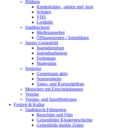
Bildung
Kinderkrippe, -gärten und -hort
Schulen
VHS
Lernhilfe
Stadtbücherei
Medienangebot
Öffnungszeiten / Anmeldung
Junges Geisenfeld
Jugendzentrum
Jugendparlament
Ferienpass
Skaterplatz
Senioren
Gemeinsam aktiv
Seniorenheim
Tages- und Kurzzeitpflege
Menschen mit Einschränkungen
Vereine
Vereins- und Sportförderung
Freizeit & Kultur
Stadtstorch-Führungen
Broschüre und Film
Geisenfelder Klostergeschichte
Geisenfelds dunkle Zeiten