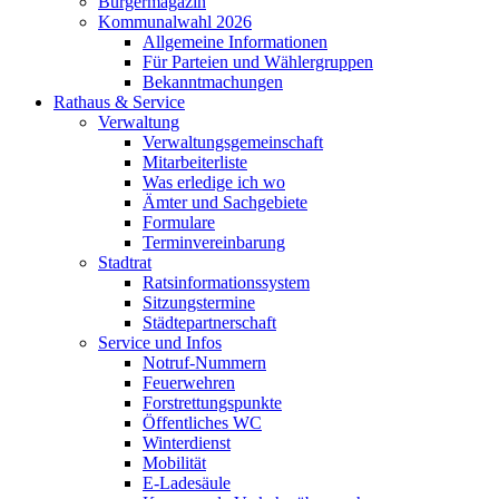
Bürgermagazin
Kommunalwahl 2026
Allgemeine Informationen
Für Parteien und Wählergruppen
Bekanntmachungen
Rathaus & Service
Verwaltung
Verwaltungsgemeinschaft
Mitarbeiterliste
Was erledige ich wo
Ämter und Sachgebiete
Formulare
Terminvereinbarung
Stadtrat
Ratsinformationssystem
Sitzungstermine
Städtepartnerschaft
Service und Infos
Notruf-Nummern
Feuerwehren
Forstrettungspunkte
Öffentliches WC
Winterdienst
Mobilität
E-Ladesäule