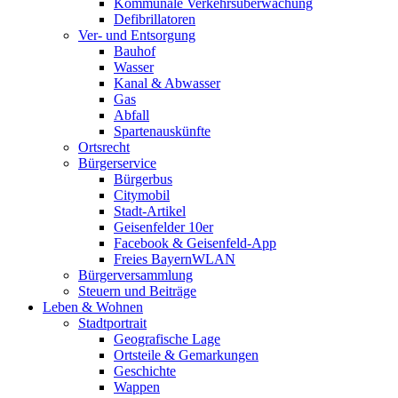
Kommunale Verkehrsüberwachung
Defibrillatoren
Ver- und Entsorgung
Bauhof
Wasser
Kanal & Abwasser
Gas
Abfall
Spartenauskünfte
Ortsrecht
Bürgerservice
Bürgerbus
Citymobil
Stadt-Artikel
Geisenfelder 10er
Facebook & Geisenfeld-App
Freies BayernWLAN
Bürgerversammlung
Steuern und Beiträge
Leben & Wohnen
Stadtportrait
Geografische Lage
Ortsteile & Gemarkungen
Geschichte
Wappen