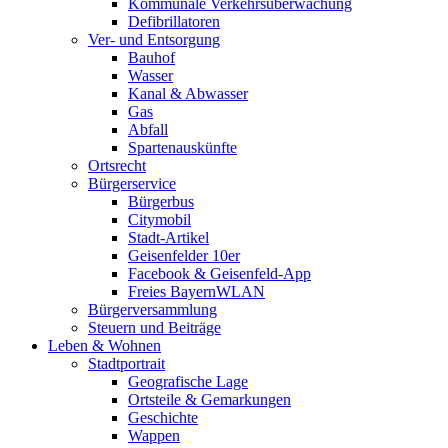
Kommunale Verkehrsüberwachung
Defibrillatoren
Ver- und Entsorgung
Bauhof
Wasser
Kanal & Abwasser
Gas
Abfall
Spartenauskünfte
Ortsrecht
Bürgerservice
Bürgerbus
Citymobil
Stadt-Artikel
Geisenfelder 10er
Facebook & Geisenfeld-App
Freies BayernWLAN
Bürgerversammlung
Steuern und Beiträge
Leben & Wohnen
Stadtportrait
Geografische Lage
Ortsteile & Gemarkungen
Geschichte
Wappen