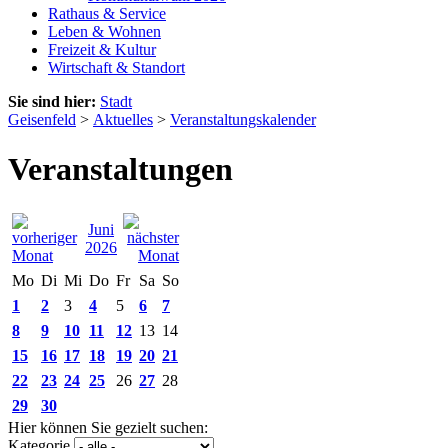
Rathaus & Service
Leben & Wohnen
Freizeit & Kultur
Wirtschaft & Standort
Sie sind hier:
Stadt
Geisenfeld
>
Aktuelles
>
Veranstaltungskalender
Veranstaltungen
Juni
2026
Mo
Di
Mi
Do
Fr
Sa
So
1
2
3
4
5
6
7
8
9
10
11
12
13
14
15
16
17
18
19
20
21
22
23
24
25
26
27
28
29
30
Hier können Sie gezielt suchen:
Kategorie