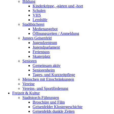
Bildung
Kinderkrippe, -gärten und -hort
Schulen
VHS
Lernhilfe
Stadtbücherei
Medienangebot
Öffnungszeiten / Anmeldung
Junges Geisenfeld
Jugendzentrum
Jugendparlament
Ferienpass
Skaterplatz
Senioren
Gemeinsam aktiv
Seniorenheim
Tages- und Kurzzeitpflege
Menschen mit Einschränkungen
Vereine
Vereins- und Sportförderung
Freizeit & Kultur
Stadtstorch-Führungen
Broschüre und Film
Geisenfelder Klostergeschichte
Geisenfelds dunkle Zeiten