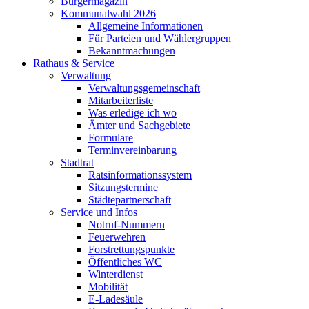
Bürgermagazin
Kommunalwahl 2026
Allgemeine Informationen
Für Parteien und Wählergruppen
Bekanntmachungen
Rathaus & Service
Verwaltung
Verwaltungsgemeinschaft
Mitarbeiterliste
Was erledige ich wo
Ämter und Sachgebiete
Formulare
Terminvereinbarung
Stadtrat
Ratsinformationssystem
Sitzungstermine
Städtepartnerschaft
Service und Infos
Notruf-Nummern
Feuerwehren
Forstrettungspunkte
Öffentliches WC
Winterdienst
Mobilität
E-Ladesäule