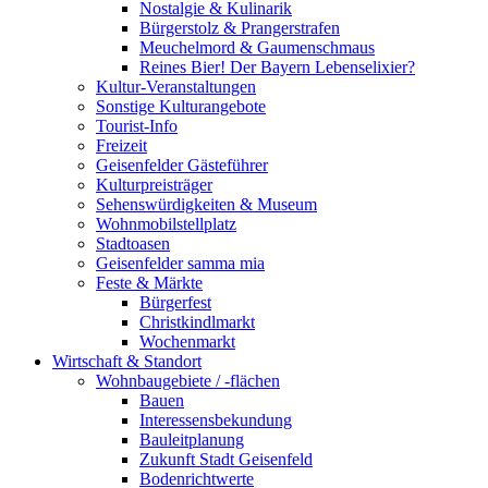
Nostalgie & Kulinarik
Bürgerstolz & Prangerstrafen
Meuchelmord & Gaumenschmaus
Reines Bier! Der Bayern Lebenselixier?
Kultur-Veranstaltungen
Sonstige Kulturangebote
Tourist-Info
Freizeit
Geisenfelder Gästeführer
Kulturpreisträger
Sehenswürdigkeiten & Museum
Wohnmobilstellplatz
Stadtoasen
Geisenfelder samma mia
Feste & Märkte
Bürgerfest
Christkindlmarkt
Wochenmarkt
Wirtschaft & Standort
Wohnbaugebiete / -flächen
Bauen
Interessensbekundung
Bauleitplanung
Zukunft Stadt Geisenfeld
Bodenrichtwerte