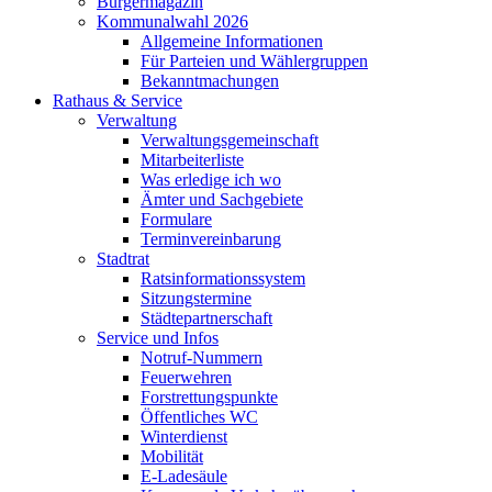
Bürgermagazin
Kommunalwahl 2026
Allgemeine Informationen
Für Parteien und Wählergruppen
Bekanntmachungen
Rathaus & Service
Verwaltung
Verwaltungsgemeinschaft
Mitarbeiterliste
Was erledige ich wo
Ämter und Sachgebiete
Formulare
Terminvereinbarung
Stadtrat
Ratsinformationssystem
Sitzungstermine
Städtepartnerschaft
Service und Infos
Notruf-Nummern
Feuerwehren
Forstrettungspunkte
Öffentliches WC
Winterdienst
Mobilität
E-Ladesäule