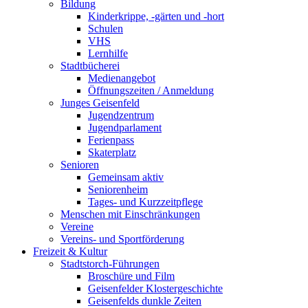
Bildung
Kinderkrippe, -gärten und -hort
Schulen
VHS
Lernhilfe
Stadtbücherei
Medienangebot
Öffnungszeiten / Anmeldung
Junges Geisenfeld
Jugendzentrum
Jugendparlament
Ferienpass
Skaterplatz
Senioren
Gemeinsam aktiv
Seniorenheim
Tages- und Kurzzeitpflege
Menschen mit Einschränkungen
Vereine
Vereins- und Sportförderung
Freizeit & Kultur
Stadtstorch-Führungen
Broschüre und Film
Geisenfelder Klostergeschichte
Geisenfelds dunkle Zeiten