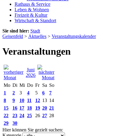
Rathaus & Service
Leben & Wohnen
Freizeit & Kultur
Wirtschaft & Standort
Sie sind hier:
Stadt
Geisenfeld
>
Aktuelles
>
Veranstaltungskalender
Veranstaltungen
Juni
2026
Mo
Di
Mi
Do
Fr
Sa
So
1
2
3
4
5
6
7
8
9
10
11
12
13
14
15
16
17
18
19
20
21
22
23
24
25
26
27
28
29
30
Hier können Sie gezielt suchen:
Kategorie