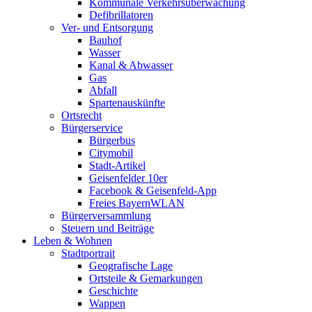
Kommunale Verkehrsüberwachung
Defibrillatoren
Ver- und Entsorgung
Bauhof
Wasser
Kanal & Abwasser
Gas
Abfall
Spartenauskünfte
Ortsrecht
Bürgerservice
Bürgerbus
Citymobil
Stadt-Artikel
Geisenfelder 10er
Facebook & Geisenfeld-App
Freies BayernWLAN
Bürgerversammlung
Steuern und Beiträge
Leben & Wohnen
Stadtportrait
Geografische Lage
Ortsteile & Gemarkungen
Geschichte
Wappen