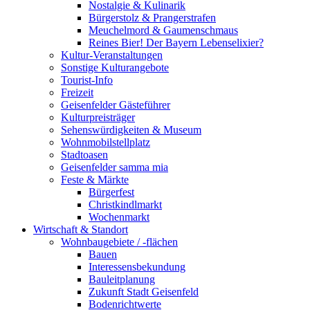
Nostalgie & Kulinarik
Bürgerstolz & Prangerstrafen
Meuchelmord & Gaumenschmaus
Reines Bier! Der Bayern Lebenselixier?
Kultur-Veranstaltungen
Sonstige Kulturangebote
Tourist-Info
Freizeit
Geisenfelder Gästeführer
Kulturpreisträger
Sehenswürdigkeiten & Museum
Wohnmobilstellplatz
Stadtoasen
Geisenfelder samma mia
Feste & Märkte
Bürgerfest
Christkindlmarkt
Wochenmarkt
Wirtschaft & Standort
Wohnbaugebiete / -flächen
Bauen
Interessensbekundung
Bauleitplanung
Zukunft Stadt Geisenfeld
Bodenrichtwerte