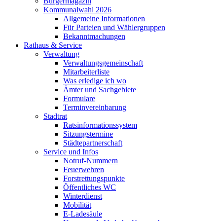
Bürgermagazin
Kommunalwahl 2026
Allgemeine Informationen
Für Parteien und Wählergruppen
Bekanntmachungen
Rathaus & Service
Verwaltung
Verwaltungsgemeinschaft
Mitarbeiterliste
Was erledige ich wo
Ämter und Sachgebiete
Formulare
Terminvereinbarung
Stadtrat
Ratsinformationssystem
Sitzungstermine
Städtepartnerschaft
Service und Infos
Notruf-Nummern
Feuerwehren
Forstrettungspunkte
Öffentliches WC
Winterdienst
Mobilität
E-Ladesäule