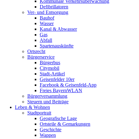
Kommunale Verkehrsüberwachung
Defibrillatoren
Ver- und Entsorgung
Bauhof
Wasser
Kanal & Abwasser
Gas
Abfall
Spartenauskünfte
Ortsrecht
Bürgerservice
Bürgerbus
Citymobil
Stadt-Artikel
Geisenfelder 10er
Facebook & Geisenfeld-App
Freies BayernWLAN
Bürgerversammlung
Steuern und Beiträge
Leben & Wohnen
Stadtportrait
Geografische Lage
Ortsteile & Gemarkungen
Geschichte
Wappen