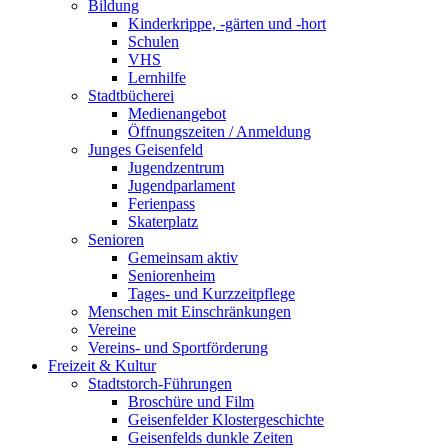
Bildung
Kinderkrippe, -gärten und -hort
Schulen
VHS
Lernhilfe
Stadtbücherei
Medienangebot
Öffnungszeiten / Anmeldung
Junges Geisenfeld
Jugendzentrum
Jugendparlament
Ferienpass
Skaterplatz
Senioren
Gemeinsam aktiv
Seniorenheim
Tages- und Kurzzeitpflege
Menschen mit Einschränkungen
Vereine
Vereins- und Sportförderung
Freizeit & Kultur
Stadtstorch-Führungen
Broschüre und Film
Geisenfelder Klostergeschichte
Geisenfelds dunkle Zeiten