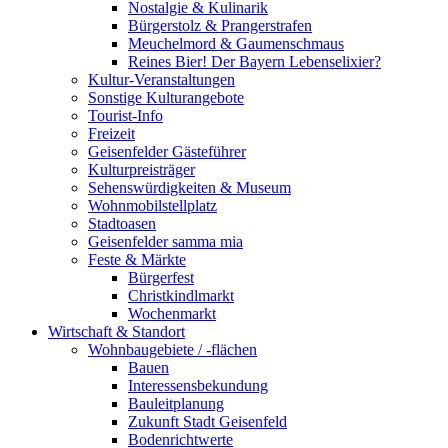
Nostalgie & Kulinarik
Bürgerstolz & Prangerstrafen
Meuchelmord & Gaumenschmaus
Reines Bier! Der Bayern Lebenselixier?
Kultur-Veranstaltungen
Sonstige Kulturangebote
Tourist-Info
Freizeit
Geisenfelder Gästeführer
Kulturpreisträger
Sehenswürdigkeiten & Museum
Wohnmobilstellplatz
Stadtoasen
Geisenfelder samma mia
Feste & Märkte
Bürgerfest
Christkindlmarkt
Wochenmarkt
Wirtschaft & Standort
Wohnbaugebiete / -flächen
Bauen
Interessensbekundung
Bauleitplanung
Zukunft Stadt Geisenfeld
Bodenrichtwerte