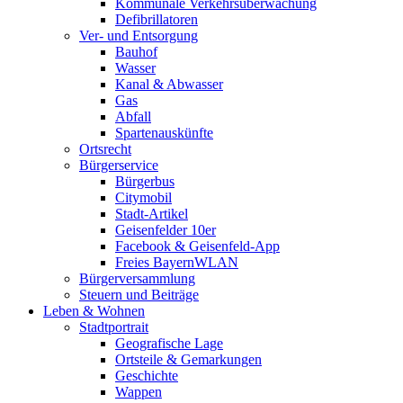
Kommunale Verkehrsüberwachung
Defibrillatoren
Ver- und Entsorgung
Bauhof
Wasser
Kanal & Abwasser
Gas
Abfall
Spartenauskünfte
Ortsrecht
Bürgerservice
Bürgerbus
Citymobil
Stadt-Artikel
Geisenfelder 10er
Facebook & Geisenfeld-App
Freies BayernWLAN
Bürgerversammlung
Steuern und Beiträge
Leben & Wohnen
Stadtportrait
Geografische Lage
Ortsteile & Gemarkungen
Geschichte
Wappen