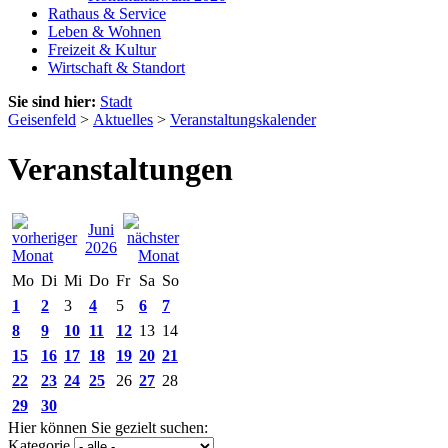
Rathaus & Service
Leben & Wohnen
Freizeit & Kultur
Wirtschaft & Standort
Sie sind hier:
Stadt
Geisenfeld
>
Aktuelles
>
Veranstaltungskalender
Veranstaltungen
Juni
2026
Mo
Di
Mi
Do
Fr
Sa
So
1
2
3
4
5
6
7
8
9
10
11
12
13
14
15
16
17
18
19
20
21
22
23
24
25
26
27
28
29
30
Hier können Sie gezielt suchen:
Kategorie