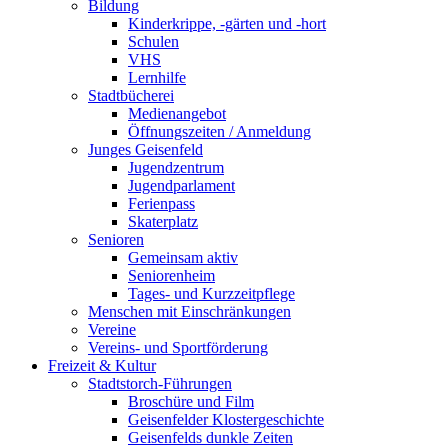
Bildung
Kinderkrippe, -gärten und -hort
Schulen
VHS
Lernhilfe
Stadtbücherei
Medienangebot
Öffnungszeiten / Anmeldung
Junges Geisenfeld
Jugendzentrum
Jugendparlament
Ferienpass
Skaterplatz
Senioren
Gemeinsam aktiv
Seniorenheim
Tages- und Kurzzeitpflege
Menschen mit Einschränkungen
Vereine
Vereins- und Sportförderung
Freizeit & Kultur
Stadtstorch-Führungen
Broschüre und Film
Geisenfelder Klostergeschichte
Geisenfelds dunkle Zeiten