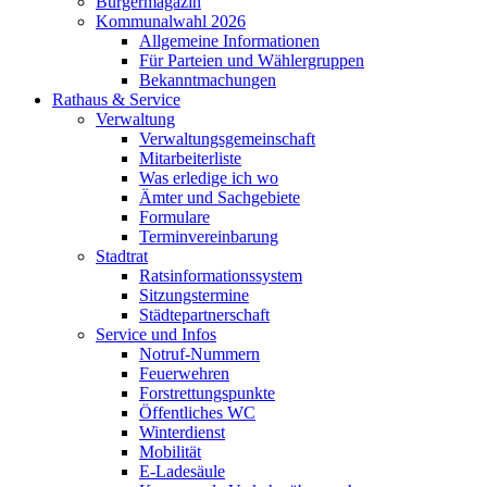
Bürgermagazin
Kommunalwahl 2026
Allgemeine Informationen
Für Parteien und Wählergruppen
Bekanntmachungen
Rathaus & Service
Verwaltung
Verwaltungsgemeinschaft
Mitarbeiterliste
Was erledige ich wo
Ämter und Sachgebiete
Formulare
Terminvereinbarung
Stadtrat
Ratsinformationssystem
Sitzungstermine
Städtepartnerschaft
Service und Infos
Notruf-Nummern
Feuerwehren
Forstrettungspunkte
Öffentliches WC
Winterdienst
Mobilität
E-Ladesäule