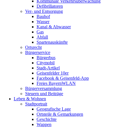
Kommunale Verkehrsüberwachung
Defibrillatoren
Ver- und Entsorgung
Bauhof
Wasser
Kanal & Abwasser
Gas
Abfall
Spartenauskünfte
Ortsrecht
Bürgerservice
Bürgerbus
Citymobil
Stadt-Artikel
Geisenfelder 10er
Facebook & Geisenfeld-App
Freies BayernWLAN
Bürgerversammlung
Steuern und Beiträge
Leben & Wohnen
Stadtportrait
Geografische Lage
Ortsteile & Gemarkungen
Geschichte
Wappen