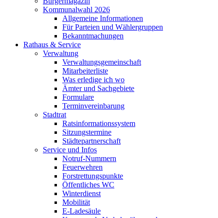
Bürgermagazin
Kommunalwahl 2026
Allgemeine Informationen
Für Parteien und Wählergruppen
Bekanntmachungen
Rathaus & Service
Verwaltung
Verwaltungsgemeinschaft
Mitarbeiterliste
Was erledige ich wo
Ämter und Sachgebiete
Formulare
Terminvereinbarung
Stadtrat
Ratsinformationssystem
Sitzungstermine
Städtepartnerschaft
Service und Infos
Notruf-Nummern
Feuerwehren
Forstrettungspunkte
Öffentliches WC
Winterdienst
Mobilität
E-Ladesäule