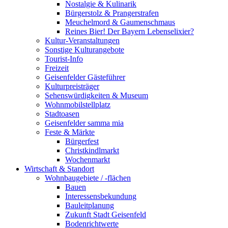
Nostalgie & Kulinarik
Bürgerstolz & Prangerstrafen
Meuchelmord & Gaumenschmaus
Reines Bier! Der Bayern Lebenselixier?
Kultur-Veranstaltungen
Sonstige Kulturangebote
Tourist-Info
Freizeit
Geisenfelder Gästeführer
Kulturpreisträger
Sehenswürdigkeiten & Museum
Wohnmobilstellplatz
Stadtoasen
Geisenfelder samma mia
Feste & Märkte
Bürgerfest
Christkindlmarkt
Wochenmarkt
Wirtschaft & Standort
Wohnbaugebiete / -flächen
Bauen
Interessensbekundung
Bauleitplanung
Zukunft Stadt Geisenfeld
Bodenrichtwerte