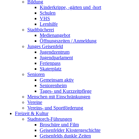
Bildung
Kinderkrippe, -gärten und -hort
Schulen
VHS
Lernhilfe
Stadtbücherei
Medienangebot
Öffnungszeiten / Anmeldung
Junges Geisenfeld
Jugendzentrum
Jugendparlament
Ferienpass
Skaterplatz
Senioren
Gemeinsam aktiv
Seniorenheim
Tages- und Kurzzeitpflege
Menschen mit Einschränkungen
Vereine
Vereins- und Sportförderung
Freizeit & Kultur
Stadtstorch-Führungen
Broschüre und Film
Geisenfelder Klostergeschichte
Geisenfelds dunkle Zeiten