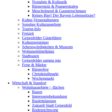
Nostalgie & Kulinarik
Bürgerstolz & Prangerstrafen
Meuchelmord & Gaumenschmaus
Reines Bier! Der Bayern Lebenselixier?
Kultur-Veranstaltungen
Sonstige Kulturangebote
Tourist-Info
Freizeit
Geisenfelder Gästeführer
Kulturpreisträger
Sehenswürdigkeiten & Museum
Wohnmobilstellplatz
Stadtoasen
Geisenfelder samma mia
Feste & Märkte
Bürgerfest
Christkindlmarkt
Wochenmarkt
Wirtschaft & Standort
Wohnbaugebiete / -flächen
Bauen
Interessensbekundung
Bauleitplanung
Zukunft Stadt Geisenfeld
Bodenrichtwerte