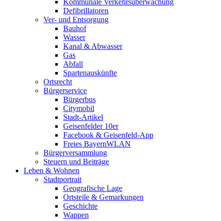
Kommunale Verkehrsüberwachung
Defibrillatoren
Ver- und Entsorgung
Bauhof
Wasser
Kanal & Abwasser
Gas
Abfall
Spartenauskünfte
Ortsrecht
Bürgerservice
Bürgerbus
Citymobil
Stadt-Artikel
Geisenfelder 10er
Facebook & Geisenfeld-App
Freies BayernWLAN
Bürgerversammlung
Steuern und Beiträge
Leben & Wohnen
Stadtportrait
Geografische Lage
Ortsteile & Gemarkungen
Geschichte
Wappen