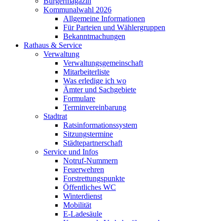
Bürgermagazin
Kommunalwahl 2026
Allgemeine Informationen
Für Parteien und Wählergruppen
Bekanntmachungen
Rathaus & Service
Verwaltung
Verwaltungsgemeinschaft
Mitarbeiterliste
Was erledige ich wo
Ämter und Sachgebiete
Formulare
Terminvereinbarung
Stadtrat
Ratsinformationssystem
Sitzungstermine
Städtepartnerschaft
Service und Infos
Notruf-Nummern
Feuerwehren
Forstrettungspunkte
Öffentliches WC
Winterdienst
Mobilität
E-Ladesäule