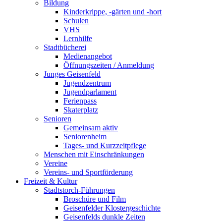
Bildung
Kinderkrippe, -gärten und -hort
Schulen
VHS
Lernhilfe
Stadtbücherei
Medienangebot
Öffnungszeiten / Anmeldung
Junges Geisenfeld
Jugendzentrum
Jugendparlament
Ferienpass
Skaterplatz
Senioren
Gemeinsam aktiv
Seniorenheim
Tages- und Kurzzeitpflege
Menschen mit Einschränkungen
Vereine
Vereins- und Sportförderung
Freizeit & Kultur
Stadtstorch-Führungen
Broschüre und Film
Geisenfelder Klostergeschichte
Geisenfelds dunkle Zeiten