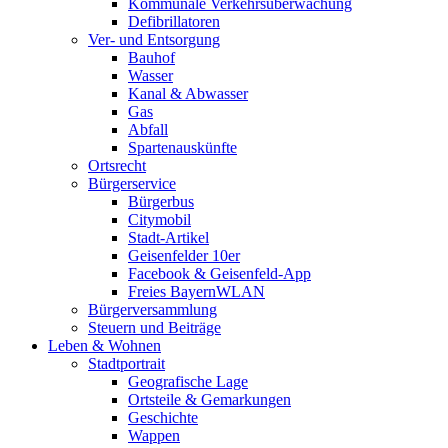
Kommunale Verkehrsüberwachung
Defibrillatoren
Ver- und Entsorgung
Bauhof
Wasser
Kanal & Abwasser
Gas
Abfall
Spartenauskünfte
Ortsrecht
Bürgerservice
Bürgerbus
Citymobil
Stadt-Artikel
Geisenfelder 10er
Facebook & Geisenfeld-App
Freies BayernWLAN
Bürgerversammlung
Steuern und Beiträge
Leben & Wohnen
Stadtportrait
Geografische Lage
Ortsteile & Gemarkungen
Geschichte
Wappen