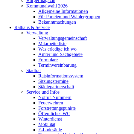
Bürgermagazin
Kommunalwahl 2026
Allgemeine Informationen
Für Parteien und Wählergruppen
Bekanntmachungen
Rathaus & Service
Verwaltung
Verwaltungsgemeinschaft
Mitarbeiterliste
Was erledige ich wo
Ämter und Sachgebiete
Formulare
Terminvereinbarung
Stadtrat
Ratsinformationssystem
Sitzungstermine
Städtepartnerschaft
Service und Infos
Notruf-Nummern
Feuerwehren
Forstrettungspunkte
Öffentliches WC
Winterdienst
Mobilität
E-Ladesäule