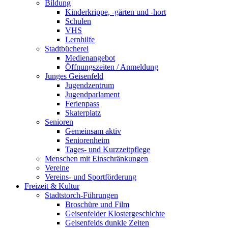
Bildung
Kinderkrippe, -gärten und -hort
Schulen
VHS
Lernhilfe
Stadtbücherei
Medienangebot
Öffnungszeiten / Anmeldung
Junges Geisenfeld
Jugendzentrum
Jugendparlament
Ferienpass
Skaterplatz
Senioren
Gemeinsam aktiv
Seniorenheim
Tages- und Kurzzeitpflege
Menschen mit Einschränkungen
Vereine
Vereins- und Sportförderung
Freizeit & Kultur
Stadtstorch-Führungen
Broschüre und Film
Geisenfelder Klostergeschichte
Geisenfelds dunkle Zeiten