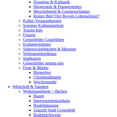
Nostalgie & Kulinarik
Bürgerstolz & Prangerstrafen
Meuchelmord & Gaumenschmaus
Reines Bier! Der Bayern Lebenselixier?
Kultur-Veranstaltungen
Sonstige Kulturangebote
Tourist-Info
Freizeit
Geisenfelder Gästeführer
Kulturpreisträger
Sehenswürdigkeiten & Museum
Wohnmobilstellplatz
Stadtoasen
Geisenfelder samma mia
Feste & Märkte
Bürgerfest
Christkindlmarkt
Wochenmarkt
Wirtschaft & Standort
Wohnbaugebiete / -flächen
Bauen
Interessensbekundung
Bauleitplanung
Zukunft Stadt Geisenfeld
Bodenrichtwerte