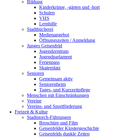
Bildung
Kinderkrippe, -gärten und -hort
Schulen
VHS
Lernhilfe
Stadtbücherei
Medienangebot
Öffnungszeiten / Anmeldung
Junges Geisenfeld
Jugendzentrum
Jugendparlament
Ferienpass
Skaterplatz
Senioren
Gemeinsam aktiv
Seniorenheim
Tages- und Kurzzeitpflege
Menschen mit Einschränkungen
Vereine
Vereins- und Sportförderung
Freizeit & Kultur
Stadtstorch-Führungen
Broschüre und Film
Geisenfelder Klostergeschichte
Geisenfelds dunkle Zeiten