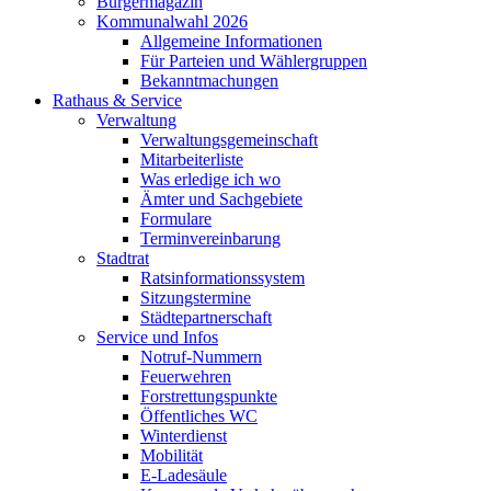
Bürgermagazin
Kommunalwahl 2026
Allgemeine Informationen
Für Parteien und Wählergruppen
Bekanntmachungen
Rathaus & Service
Verwaltung
Verwaltungsgemeinschaft
Mitarbeiterliste
Was erledige ich wo
Ämter und Sachgebiete
Formulare
Terminvereinbarung
Stadtrat
Ratsinformationssystem
Sitzungstermine
Städtepartnerschaft
Service und Infos
Notruf-Nummern
Feuerwehren
Forstrettungspunkte
Öffentliches WC
Winterdienst
Mobilität
E-Ladesäule