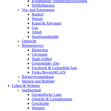
Kommunale Verkehrsüberwachung
Defibrillatoren
Ver- und Entsorgung
Bauhof
Wasser
Kanal & Abwasser
Gas
Abfall
Spartenauskünfte
Ortsrecht
Bürgerservice
Bürgerbus
Citymobil
Stadt-Artikel
Geisenfelder 10er
Facebook & Geisenfeld-App
Freies BayernWLAN
Bürgerversammlung
Steuern und Beiträge
Leben & Wohnen
Stadtportrait
Geografische Lage
Ortsteile & Gemarkungen
Geschichte
Wappen