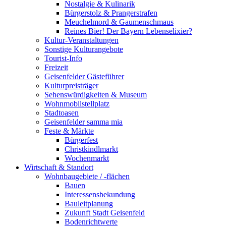
Nostalgie & Kulinarik
Bürgerstolz & Prangerstrafen
Meuchelmord & Gaumenschmaus
Reines Bier! Der Bayern Lebenselixier?
Kultur-Veranstaltungen
Sonstige Kulturangebote
Tourist-Info
Freizeit
Geisenfelder Gästeführer
Kulturpreisträger
Sehenswürdigkeiten & Museum
Wohnmobilstellplatz
Stadtoasen
Geisenfelder samma mia
Feste & Märkte
Bürgerfest
Christkindlmarkt
Wochenmarkt
Wirtschaft & Standort
Wohnbaugebiete / -flächen
Bauen
Interessensbekundung
Bauleitplanung
Zukunft Stadt Geisenfeld
Bodenrichtwerte