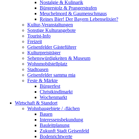
Nostalgie & Kulinarik
Bürgerstolz & Prangerstrafen
Meuchelmord & Gaumenschmaus
Reines Bier! Der Bayern Lebenselixier?
Kultur-Veranstaltungen
Sonstige Kulturangebote
Tourist-Info
Freizeit
Geisenfelder Gästeführer
Kulturpreisträger
Sehenswürdigkeiten & Museum
Wohnmobilstellplatz
Stadtoasen
Geisenfelder samma mia
Feste & Märkte
Bürgerfest
Christkindlmarkt
Wochenmarkt
Wirtschaft & Standort
Wohnbaugebiete / -flächen
Bauen
Interessensbekundung
Bauleitplanung
Zukunft Stadt Geisenfeld
Bodenrichtwerte