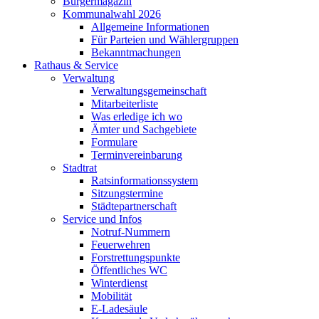
Bürgermagazin
Kommunalwahl 2026
Allgemeine Informationen
Für Parteien und Wählergruppen
Bekanntmachungen
Rathaus & Service
Verwaltung
Verwaltungsgemeinschaft
Mitarbeiterliste
Was erledige ich wo
Ämter und Sachgebiete
Formulare
Terminvereinbarung
Stadtrat
Ratsinformationssystem
Sitzungstermine
Städtepartnerschaft
Service und Infos
Notruf-Nummern
Feuerwehren
Forstrettungspunkte
Öffentliches WC
Winterdienst
Mobilität
E-Ladesäule