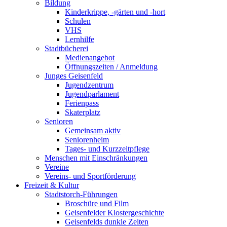
Bildung
Kinderkrippe, -gärten und -hort
Schulen
VHS
Lernhilfe
Stadtbücherei
Medienangebot
Öffnungszeiten / Anmeldung
Junges Geisenfeld
Jugendzentrum
Jugendparlament
Ferienpass
Skaterplatz
Senioren
Gemeinsam aktiv
Seniorenheim
Tages- und Kurzzeitpflege
Menschen mit Einschränkungen
Vereine
Vereins- und Sportförderung
Freizeit & Kultur
Stadtstorch-Führungen
Broschüre und Film
Geisenfelder Klostergeschichte
Geisenfelds dunkle Zeiten