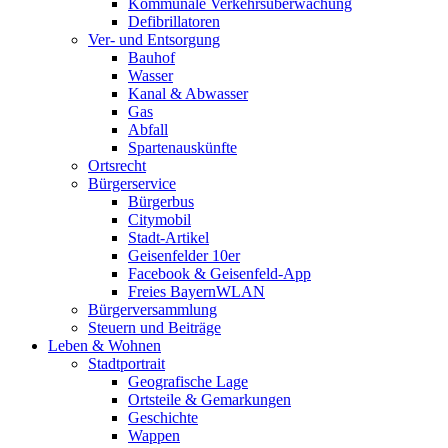
Kommunale Verkehrsüberwachung
Defibrillatoren
Ver- und Entsorgung
Bauhof
Wasser
Kanal & Abwasser
Gas
Abfall
Spartenauskünfte
Ortsrecht
Bürgerservice
Bürgerbus
Citymobil
Stadt-Artikel
Geisenfelder 10er
Facebook & Geisenfeld-App
Freies BayernWLAN
Bürgerversammlung
Steuern und Beiträge
Leben & Wohnen
Stadtportrait
Geografische Lage
Ortsteile & Gemarkungen
Geschichte
Wappen