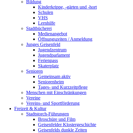
Bildung
Kinderkrippe, -gärten und -hort
Schulen
VHS
Lernhilfe
Stadtbücherei
Medienangebot
Öffnungszeiten / Anmeldung
Junges Geisenfeld
Jugendzentrum
Jugendparlament
Ferienpass
Skaterplatz
Senioren
Gemeinsam aktiv
Seniorenheim
Tages- und Kurzzeitpflege
Menschen mit Einschränkungen
Vereine
Vereins- und Sportförderung
Freizeit & Kultur
Stadtstorch-Führungen
Broschüre und Film
Geisenfelder Klostergeschichte
Geisenfelds dunkle Zeiten