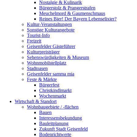
Nostalgie & Kulinarik
Bürgerstolz & Prangerstrafen
Meuchelmord & Gaumenschmaus
Reines Bier! Der Bayern Lebenselixier?
Kultur-Veranstaltungen
Sonstige Kulturangebote
Tourist-Info
Freizeit
Geisenfelder Gästeführer
Kulturpreisträger
Sehenswürdigkeiten & Museum
Wohnmobilstellplatz
Stadtoasen
Geisenfelder samma mia
Feste & Märkte
Bürgerfest
Christkindlmarkt
Wochenmarkt
Wirtschaft & Standort
Wohnbaugebiete / -flächen
Bauen
Interessensbekundung
Bauleitplanung
Zukunft Stadt Geisenfeld
Bodenrichtwerte