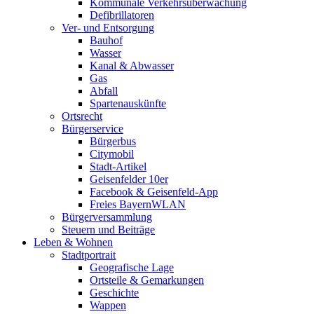
Kommunale Verkehrsüberwachung
Defibrillatoren
Ver- und Entsorgung
Bauhof
Wasser
Kanal & Abwasser
Gas
Abfall
Spartenauskünfte
Ortsrecht
Bürgerservice
Bürgerbus
Citymobil
Stadt-Artikel
Geisenfelder 10er
Facebook & Geisenfeld-App
Freies BayernWLAN
Bürgerversammlung
Steuern und Beiträge
Leben & Wohnen
Stadtportrait
Geografische Lage
Ortsteile & Gemarkungen
Geschichte
Wappen