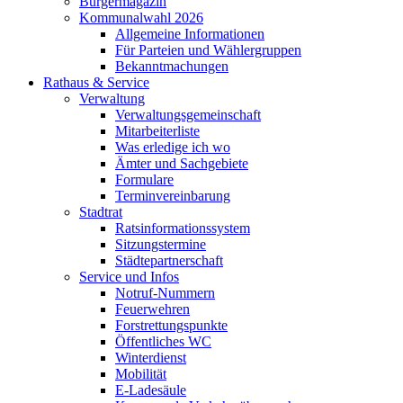
Bürgermagazin
Kommunalwahl 2026
Allgemeine Informationen
Für Parteien und Wählergruppen
Bekanntmachungen
Rathaus & Service
Verwaltung
Verwaltungsgemeinschaft
Mitarbeiterliste
Was erledige ich wo
Ämter und Sachgebiete
Formulare
Terminvereinbarung
Stadtrat
Ratsinformationssystem
Sitzungstermine
Städtepartnerschaft
Service und Infos
Notruf-Nummern
Feuerwehren
Forstrettungspunkte
Öffentliches WC
Winterdienst
Mobilität
E-Ladesäule