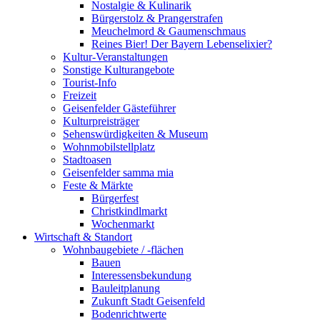
Nostalgie & Kulinarik
Bürgerstolz & Prangerstrafen
Meuchelmord & Gaumenschmaus
Reines Bier! Der Bayern Lebenselixier?
Kultur-Veranstaltungen
Sonstige Kulturangebote
Tourist-Info
Freizeit
Geisenfelder Gästeführer
Kulturpreisträger
Sehenswürdigkeiten & Museum
Wohnmobilstellplatz
Stadtoasen
Geisenfelder samma mia
Feste & Märkte
Bürgerfest
Christkindlmarkt
Wochenmarkt
Wirtschaft & Standort
Wohnbaugebiete / -flächen
Bauen
Interessensbekundung
Bauleitplanung
Zukunft Stadt Geisenfeld
Bodenrichtwerte