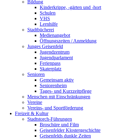
Bildung
Kinderkrippe, -gärten und -hort
Schulen
VHS
Lernhilfe
Stadtbücherei
Medienangebot
Öffnungszeiten / Anmeldung
Junges Geisenfeld
Jugendzentrum
Jugendparlament
Ferienpass
Skaterplatz
Senioren
Gemeinsam aktiv
Seniorenheim
Tages- und Kurzzeitpflege
Menschen mit Einschränkungen
Vereine
Vereins- und Sportförderung
Freizeit & Kultur
Stadtstorch-Führungen
Broschüre und Film
Geisenfelder Klostergeschichte
Geisenfelds dunkle Zeiten