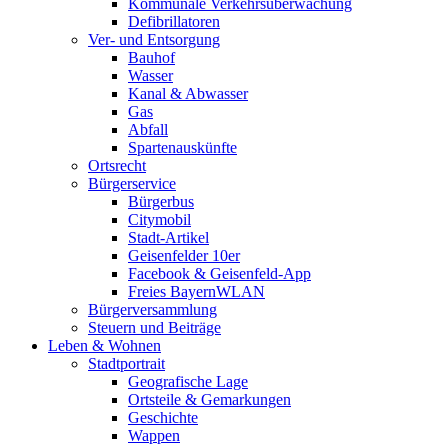
Kommunale Verkehrsüberwachung
Defibrillatoren
Ver- und Entsorgung
Bauhof
Wasser
Kanal & Abwasser
Gas
Abfall
Spartenauskünfte
Ortsrecht
Bürgerservice
Bürgerbus
Citymobil
Stadt-Artikel
Geisenfelder 10er
Facebook & Geisenfeld-App
Freies BayernWLAN
Bürgerversammlung
Steuern und Beiträge
Leben & Wohnen
Stadtportrait
Geografische Lage
Ortsteile & Gemarkungen
Geschichte
Wappen