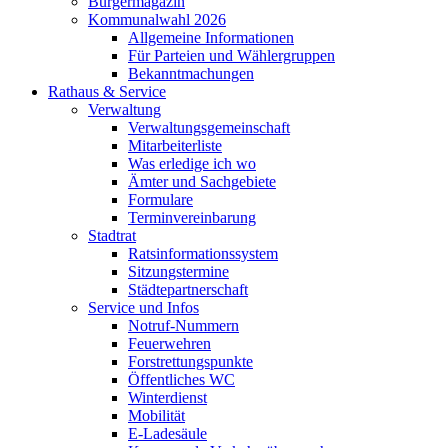
Bürgermagazin
Kommunalwahl 2026
Allgemeine Informationen
Für Parteien und Wählergruppen
Bekanntmachungen
Rathaus & Service
Verwaltung
Verwaltungsgemeinschaft
Mitarbeiterliste
Was erledige ich wo
Ämter und Sachgebiete
Formulare
Terminvereinbarung
Stadtrat
Ratsinformationssystem
Sitzungstermine
Städtepartnerschaft
Service und Infos
Notruf-Nummern
Feuerwehren
Forstrettungspunkte
Öffentliches WC
Winterdienst
Mobilität
E-Ladesäule