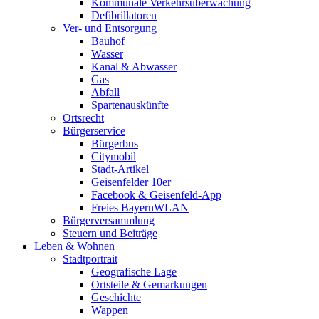
Kommunale Verkehrsüberwachung
Defibrillatoren
Ver- und Entsorgung
Bauhof
Wasser
Kanal & Abwasser
Gas
Abfall
Spartenauskünfte
Ortsrecht
Bürgerservice
Bürgerbus
Citymobil
Stadt-Artikel
Geisenfelder 10er
Facebook & Geisenfeld-App
Freies BayernWLAN
Bürgerversammlung
Steuern und Beiträge
Leben & Wohnen
Stadtportrait
Geografische Lage
Ortsteile & Gemarkungen
Geschichte
Wappen