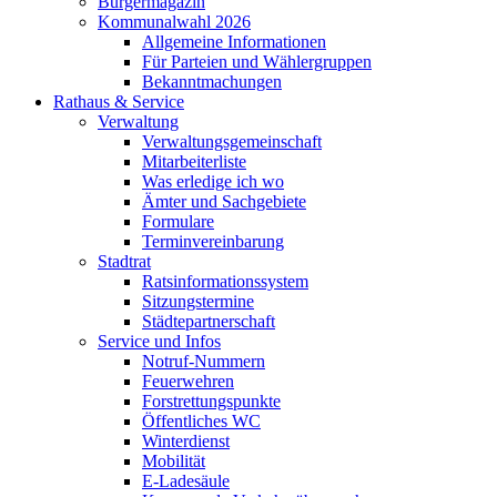
Bürgermagazin
Kommunalwahl 2026
Allgemeine Informationen
Für Parteien und Wählergruppen
Bekanntmachungen
Rathaus & Service
Verwaltung
Verwaltungsgemeinschaft
Mitarbeiterliste
Was erledige ich wo
Ämter und Sachgebiete
Formulare
Terminvereinbarung
Stadtrat
Ratsinformationssystem
Sitzungstermine
Städtepartnerschaft
Service und Infos
Notruf-Nummern
Feuerwehren
Forstrettungspunkte
Öffentliches WC
Winterdienst
Mobilität
E-Ladesäule