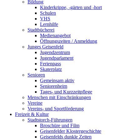
Bildung
Kinderkrippe, -gärten und -hort
Schulen
VHS
Lernhilfe
Stadtbücherei
Medienangebot
Öffnungszeiten / Anmeldung
Junges Geisenfeld
Jugendzentrum
Jugendparlament
Ferienpass
Skaterplatz
Senioren
Gemeinsam aktiv
Seniorenheim
Tages- und Kurzzeitpflege
Menschen mit Einschränkungen
Vereine
Vereins- und Sportförderung
Freizeit & Kultur
Stadtstorch-Führungen
Broschüre und Film
Geisenfelder Klostergeschichte
Geisenfelds dunkle Zeiten