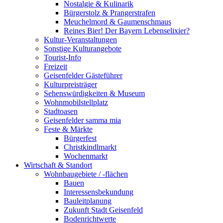
Nostalgie & Kulinarik
Bürgerstolz & Prangerstrafen
Meuchelmord & Gaumenschmaus
Reines Bier! Der Bayern Lebenselixier?
Kultur-Veranstaltungen
Sonstige Kulturangebote
Tourist-Info
Freizeit
Geisenfelder Gästeführer
Kulturpreisträger
Sehenswürdigkeiten & Museum
Wohnmobilstellplatz
Stadtoasen
Geisenfelder samma mia
Feste & Märkte
Bürgerfest
Christkindlmarkt
Wochenmarkt
Wirtschaft & Standort
Wohnbaugebiete / -flächen
Bauen
Interessensbekundung
Bauleitplanung
Zukunft Stadt Geisenfeld
Bodenrichtwerte