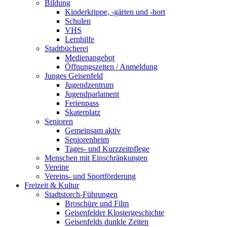
Bildung
Kinderkrippe, -gärten und -hort
Schulen
VHS
Lernhilfe
Stadtbücherei
Medienangebot
Öffnungszeiten / Anmeldung
Junges Geisenfeld
Jugendzentrum
Jugendparlament
Ferienpass
Skaterplatz
Senioren
Gemeinsam aktiv
Seniorenheim
Tages- und Kurzzeitpflege
Menschen mit Einschränkungen
Vereine
Vereins- und Sportförderung
Freizeit & Kultur
Stadtstorch-Führungen
Broschüre und Film
Geisenfelder Klostergeschichte
Geisenfelds dunkle Zeiten