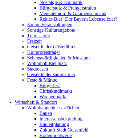
Nostalgie & Kulinarik
Bürgerstolz & Prangerstrafen
Meuchelmord & Gaumenschmaus
Reines Bier! Der Bayern Lebenselixier?
Kultur-Veranstaltungen
Sonstige Kulturangebote
Tourist-Info
Freizeit
Geisenfelder Gästeführer
Kulturpreisträger
Sehenswürdigkeiten & Museum
Wohnmobilstellplatz
Stadtoasen
Geisenfelder samma mia
Feste & Märkte
Bürgerfest
Christkindlmarkt
Wochenmarkt
Wirtschaft & Standort
Wohnbaugebiete / -flächen
Bauen
Interessensbekundung
Bauleitplanung
Zukunft Stadt Geisenfeld
Bodenrichtwerte