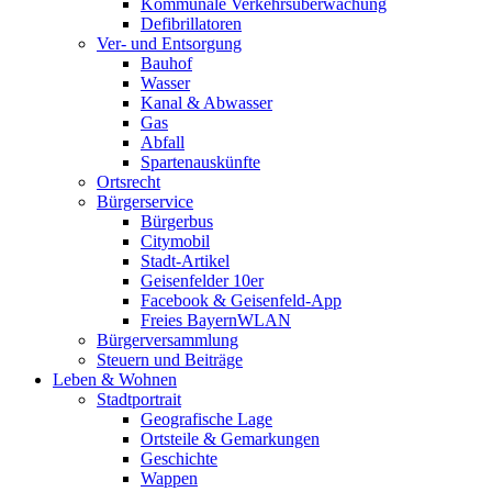
Kommunale Verkehrsüberwachung
Defibrillatoren
Ver- und Entsorgung
Bauhof
Wasser
Kanal & Abwasser
Gas
Abfall
Spartenauskünfte
Ortsrecht
Bürgerservice
Bürgerbus
Citymobil
Stadt-Artikel
Geisenfelder 10er
Facebook & Geisenfeld-App
Freies BayernWLAN
Bürgerversammlung
Steuern und Beiträge
Leben & Wohnen
Stadtportrait
Geografische Lage
Ortsteile & Gemarkungen
Geschichte
Wappen