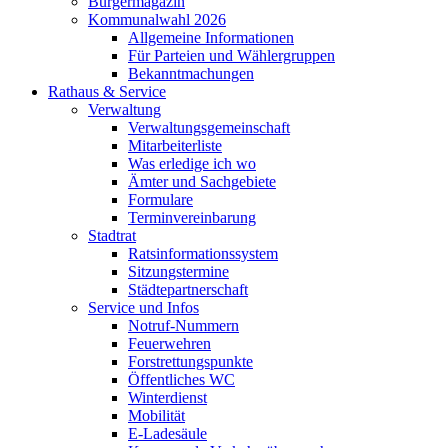
Bürgermagazin
Kommunalwahl 2026
Allgemeine Informationen
Für Parteien und Wählergruppen
Bekanntmachungen
Rathaus & Service
Verwaltung
Verwaltungsgemeinschaft
Mitarbeiterliste
Was erledige ich wo
Ämter und Sachgebiete
Formulare
Terminvereinbarung
Stadtrat
Ratsinformationssystem
Sitzungstermine
Städtepartnerschaft
Service und Infos
Notruf-Nummern
Feuerwehren
Forstrettungspunkte
Öffentliches WC
Winterdienst
Mobilität
E-Ladesäule