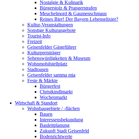
Nostalgie & Kulinarik
Bürgerstolz & Prangerstrafen
Meuchelmord & Gaumenschmaus
Reines Bier! Der Bayern Lebenselixier?
Kultur-Veranstaltungen
Sonstige Kulturangebote
Tourist-Info
Freizeit
Geisenfelder Gästeführer
Kulturpreisträger
Sehenswürdigkeiten & Museum
Wohnmobilstellplatz
Stadtoasen
Geisenfelder samma mia
Feste & Märkte
Bürgerfest
Christkindlmarkt
Wochenmarkt
Wirtschaft & Standort
Wohnbaugebiete / -flächen
Bauen
Interessensbekundung
Bauleitplanung
Zukunft Stadt Geisenfeld
Bodenrichtwerte