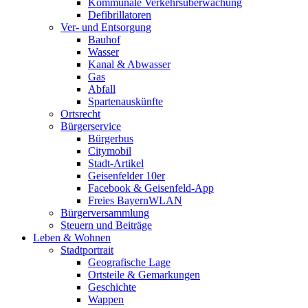
Kommunale Verkehrsüberwachung
Defibrillatoren
Ver- und Entsorgung
Bauhof
Wasser
Kanal & Abwasser
Gas
Abfall
Spartenauskünfte
Ortsrecht
Bürgerservice
Bürgerbus
Citymobil
Stadt-Artikel
Geisenfelder 10er
Facebook & Geisenfeld-App
Freies BayernWLAN
Bürgerversammlung
Steuern und Beiträge
Leben & Wohnen
Stadtportrait
Geografische Lage
Ortsteile & Gemarkungen
Geschichte
Wappen