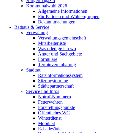
Bürgermagazin
Kommunalwahl 2026
Allgemeine Informationen
Für Parteien und Wählergruppen
Bekanntmachungen
Rathaus & Service
Verwaltung
Verwaltungsgemeinschaft
Mitarbeiterliste
Was erledige ich wo
Ämter und Sachgebiete
Formulare
Terminvereinbarung
Stadtrat
Ratsinformationssystem
Sitzungstermine
Städtepartnerschaft
Service und Infos
Notruf-Nummern
Feuerwehren
Forstrettungspunkte
Öffentliches WC
Winterdienst
Mobilität
E-Ladesäule