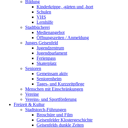
Bildung
Kinderkrippe, -gärten und -hort
Schulen
VHS
Lernhilfe
Stadtbücherei
Medienangebot
Öffnungszeiten / Anmeldung
Junges Geisenfeld
Jugendzentrum
Jugendparlament
Ferienpass
Skaterplatz
Senioren
Gemeinsam aktiv
Seniorenheim
Tages- und Kurzzeitpflege
Menschen mit Einschränkungen
Vereine
Vereins- und Sportförderung
Freizeit & Kultur
Stadtstorch-Führungen
Broschüre und Film
Geisenfelder Klostergeschichte
Geisenfelds dunkle Zeiten