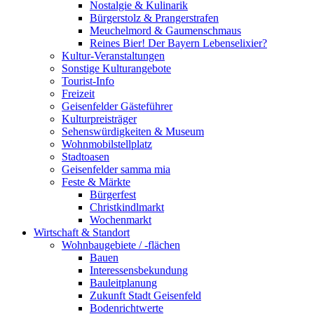
Nostalgie & Kulinarik
Bürgerstolz & Prangerstrafen
Meuchelmord & Gaumenschmaus
Reines Bier! Der Bayern Lebenselixier?
Kultur-Veranstaltungen
Sonstige Kulturangebote
Tourist-Info
Freizeit
Geisenfelder Gästeführer
Kulturpreisträger
Sehenswürdigkeiten & Museum
Wohnmobilstellplatz
Stadtoasen
Geisenfelder samma mia
Feste & Märkte
Bürgerfest
Christkindlmarkt
Wochenmarkt
Wirtschaft & Standort
Wohnbaugebiete / -flächen
Bauen
Interessensbekundung
Bauleitplanung
Zukunft Stadt Geisenfeld
Bodenrichtwerte