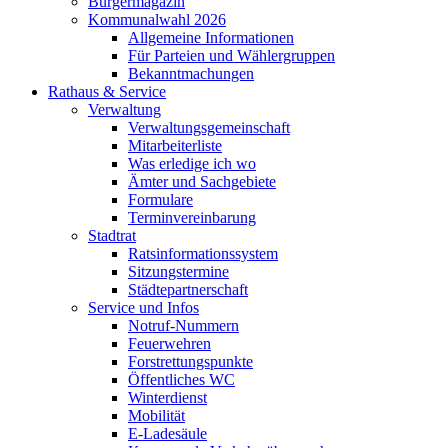
Bürgermagazin
Kommunalwahl 2026
Allgemeine Informationen
Für Parteien und Wählergruppen
Bekanntmachungen
Rathaus & Service
Verwaltung
Verwaltungsgemeinschaft
Mitarbeiterliste
Was erledige ich wo
Ämter und Sachgebiete
Formulare
Terminvereinbarung
Stadtrat
Ratsinformationssystem
Sitzungstermine
Städtepartnerschaft
Service und Infos
Notruf-Nummern
Feuerwehren
Forstrettungspunkte
Öffentliches WC
Winterdienst
Mobilität
E-Ladesäule