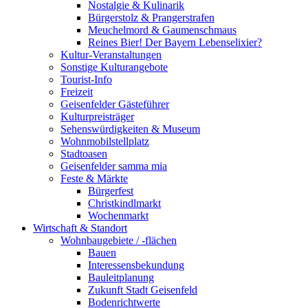
Nostalgie & Kulinarik
Bürgerstolz & Prangerstrafen
Meuchelmord & Gaumenschmaus
Reines Bier! Der Bayern Lebenselixier?
Kultur-Veranstaltungen
Sonstige Kulturangebote
Tourist-Info
Freizeit
Geisenfelder Gästeführer
Kulturpreisträger
Sehenswürdigkeiten & Museum
Wohnmobilstellplatz
Stadtoasen
Geisenfelder samma mia
Feste & Märkte
Bürgerfest
Christkindlmarkt
Wochenmarkt
Wirtschaft & Standort
Wohnbaugebiete / -flächen
Bauen
Interessensbekundung
Bauleitplanung
Zukunft Stadt Geisenfeld
Bodenrichtwerte