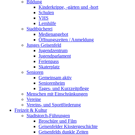
Bildung
Kinderkrippe, -gärten und -hort
Schulen
VHS
Lernhilfe
Stadtbücherei
Medienangebot
Öffnungszeiten / Anmeldung
Junges Geisenfeld
Jugendzentrum
Jugendparlament
Ferienpass
Skaterplatz
Senioren
Gemeinsam aktiv
Seniorenheim
Tages- und Kurzzeitpflege
Menschen mit Einschränkungen
Vereine
Vereins- und Sportförderung
Freizeit & Kultur
Stadtstorch-Führungen
Broschüre und Film
Geisenfelder Klostergeschichte
Geisenfelds dunkle Zeiten