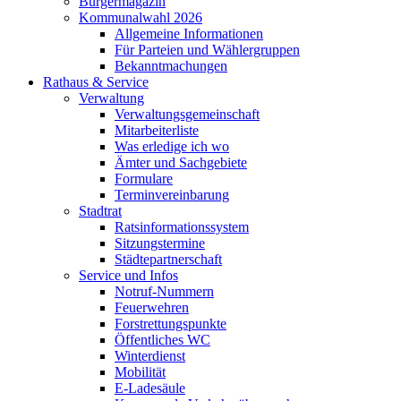
Bürgermagazin
Kommunalwahl 2026
Allgemeine Informationen
Für Parteien und Wählergruppen
Bekanntmachungen
Rathaus & Service
Verwaltung
Verwaltungsgemeinschaft
Mitarbeiterliste
Was erledige ich wo
Ämter und Sachgebiete
Formulare
Terminvereinbarung
Stadtrat
Ratsinformationssystem
Sitzungstermine
Städtepartnerschaft
Service und Infos
Notruf-Nummern
Feuerwehren
Forstrettungspunkte
Öffentliches WC
Winterdienst
Mobilität
E-Ladesäule