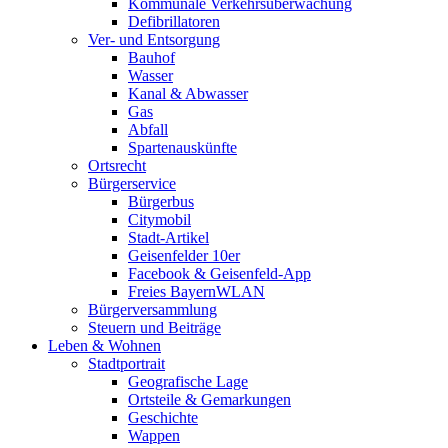
Kommunale Verkehrsüberwachung
Defibrillatoren
Ver- und Entsorgung
Bauhof
Wasser
Kanal & Abwasser
Gas
Abfall
Spartenauskünfte
Ortsrecht
Bürgerservice
Bürgerbus
Citymobil
Stadt-Artikel
Geisenfelder 10er
Facebook & Geisenfeld-App
Freies BayernWLAN
Bürgerversammlung
Steuern und Beiträge
Leben & Wohnen
Stadtportrait
Geografische Lage
Ortsteile & Gemarkungen
Geschichte
Wappen