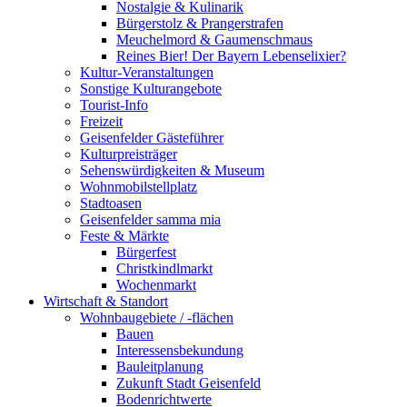
Nostalgie & Kulinarik
Bürgerstolz & Prangerstrafen
Meuchelmord & Gaumenschmaus
Reines Bier! Der Bayern Lebenselixier?
Kultur-Veranstaltungen
Sonstige Kulturangebote
Tourist-Info
Freizeit
Geisenfelder Gästeführer
Kulturpreisträger
Sehenswürdigkeiten & Museum
Wohnmobilstellplatz
Stadtoasen
Geisenfelder samma mia
Feste & Märkte
Bürgerfest
Christkindlmarkt
Wochenmarkt
Wirtschaft & Standort
Wohnbaugebiete / -flächen
Bauen
Interessensbekundung
Bauleitplanung
Zukunft Stadt Geisenfeld
Bodenrichtwerte