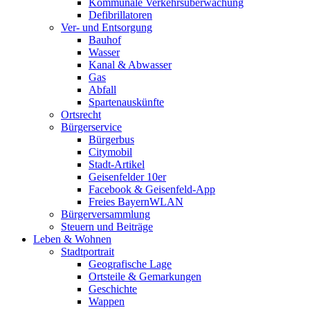
Kommunale Verkehrsüberwachung
Defibrillatoren
Ver- und Entsorgung
Bauhof
Wasser
Kanal & Abwasser
Gas
Abfall
Spartenauskünfte
Ortsrecht
Bürgerservice
Bürgerbus
Citymobil
Stadt-Artikel
Geisenfelder 10er
Facebook & Geisenfeld-App
Freies BayernWLAN
Bürgerversammlung
Steuern und Beiträge
Leben & Wohnen
Stadtportrait
Geografische Lage
Ortsteile & Gemarkungen
Geschichte
Wappen