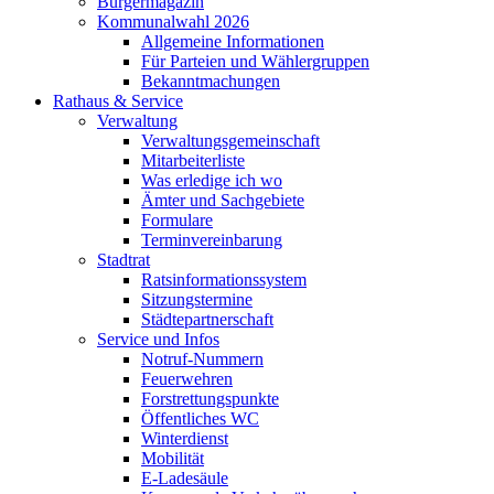
Bürgermagazin
Kommunalwahl 2026
Allgemeine Informationen
Für Parteien und Wählergruppen
Bekanntmachungen
Rathaus & Service
Verwaltung
Verwaltungsgemeinschaft
Mitarbeiterliste
Was erledige ich wo
Ämter und Sachgebiete
Formulare
Terminvereinbarung
Stadtrat
Ratsinformationssystem
Sitzungstermine
Städtepartnerschaft
Service und Infos
Notruf-Nummern
Feuerwehren
Forstrettungspunkte
Öffentliches WC
Winterdienst
Mobilität
E-Ladesäule