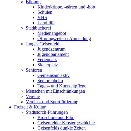
Bildung
Kinderkrippe, -gärten und -hort
Schulen
VHS
Lernhilfe
Stadtbücherei
Medienangebot
Öffnungszeiten / Anmeldung
Junges Geisenfeld
Jugendzentrum
Jugendparlament
Ferienpass
Skaterplatz
Senioren
Gemeinsam aktiv
Seniorenheim
Tages- und Kurzzeitpflege
Menschen mit Einschränkungen
Vereine
Vereins- und Sportförderung
Freizeit & Kultur
Stadtstorch-Führungen
Broschüre und Film
Geisenfelder Klostergeschichte
Geisenfelds dunkle Zeiten