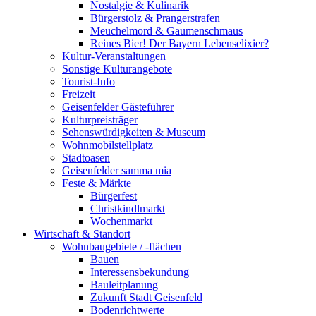
Nostalgie & Kulinarik
Bürgerstolz & Prangerstrafen
Meuchelmord & Gaumenschmaus
Reines Bier! Der Bayern Lebenselixier?
Kultur-Veranstaltungen
Sonstige Kulturangebote
Tourist-Info
Freizeit
Geisenfelder Gästeführer
Kulturpreisträger
Sehenswürdigkeiten & Museum
Wohnmobilstellplatz
Stadtoasen
Geisenfelder samma mia
Feste & Märkte
Bürgerfest
Christkindlmarkt
Wochenmarkt
Wirtschaft & Standort
Wohnbaugebiete / -flächen
Bauen
Interessensbekundung
Bauleitplanung
Zukunft Stadt Geisenfeld
Bodenrichtwerte