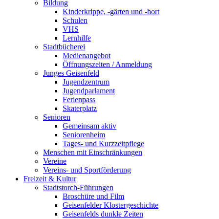
Bildung
Kinderkrippe, -gärten und -hort
Schulen
VHS
Lernhilfe
Stadtbücherei
Medienangebot
Öffnungszeiten / Anmeldung
Junges Geisenfeld
Jugendzentrum
Jugendparlament
Ferienpass
Skaterplatz
Senioren
Gemeinsam aktiv
Seniorenheim
Tages- und Kurzzeitpflege
Menschen mit Einschränkungen
Vereine
Vereins- und Sportförderung
Freizeit & Kultur
Stadtstorch-Führungen
Broschüre und Film
Geisenfelder Klostergeschichte
Geisenfelds dunkle Zeiten