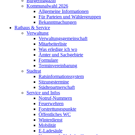
Bürgermagazin
Kommunalwahl 2026
Allgemeine Informationen
Für Parteien und Wählergruppen
Bekanntmachungen
Rathaus & Service
Verwaltung
Verwaltungsgemeinschaft
Mitarbeiterliste
Was erledige ich wo
Ämter und Sachgebiete
Formulare
Terminvereinbarung
Stadtrat
Ratsinformationssystem
Sitzungstermine
Städtepartnerschaft
Service und Infos
Notruf-Nummern
Feuerwehren
Forstrettungspunkte
Öffentliches WC
Winterdienst
Mobilität
E-Ladesäule