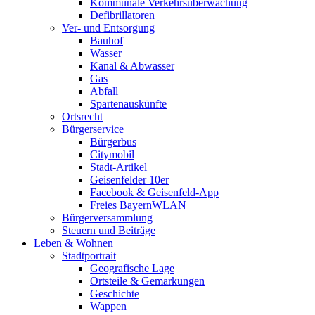
Kommunale Verkehrsüberwachung
Defibrillatoren
Ver- und Entsorgung
Bauhof
Wasser
Kanal & Abwasser
Gas
Abfall
Spartenauskünfte
Ortsrecht
Bürgerservice
Bürgerbus
Citymobil
Stadt-Artikel
Geisenfelder 10er
Facebook & Geisenfeld-App
Freies BayernWLAN
Bürgerversammlung
Steuern und Beiträge
Leben & Wohnen
Stadtportrait
Geografische Lage
Ortsteile & Gemarkungen
Geschichte
Wappen