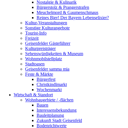
Nostalgie & Kulinarik
Bürgerstolz & Prangerstrafen
Meuchelmord & Gaumenschmaus
Reines Bier! Der Bayern Lebenselixier?
Kultur-Veranstaltungen
Sonstige Kulturangebote
Tourist-Info
Freizeit
Geisenfelder Gästeführer
Kulturpreisträger
Sehenswürdigkeiten & Museum
Wohnmobilstellplatz
Stadtoasen
Geisenfelder samma mia
Feste & Märkte
Bürgerfest
Christkindlmarkt
Wochenmarkt
Wirtschaft & Standort
Wohnbaugebiete / -flächen
Bauen
Interessensbekundung
Bauleitplanung
Zukunft Stadt Geisenfeld
Bodenrichtwerte