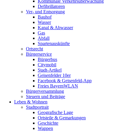
Kommunale Verkehrsüberwachung
Defibrillatoren
Ver- und Entsorgung
Bauhof
Wasser
Kanal & Abwasser
Gas
Abfall
Spartenauskünfte
Ortsrecht
Bürgerservice
Bürgerbus
Citymobil
Stadt-Artikel
Geisenfelder 10er
Facebook & Geisenfeld-App
Freies BayernWLAN
Bürgerversammlung
Steuern und Beiträge
Leben & Wohnen
Stadtportrait
Geografische Lage
Ortsteile & Gemarkungen
Geschichte
Wappen