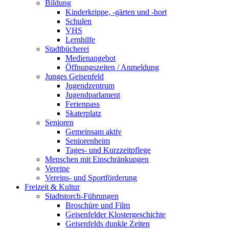
Bildung
Kinderkrippe, -gärten und -hort
Schulen
VHS
Lernhilfe
Stadtbücherei
Medienangebot
Öffnungszeiten / Anmeldung
Junges Geisenfeld
Jugendzentrum
Jugendparlament
Ferienpass
Skaterplatz
Senioren
Gemeinsam aktiv
Seniorenheim
Tages- und Kurzzeitpflege
Menschen mit Einschränkungen
Vereine
Vereins- und Sportförderung
Freizeit & Kultur
Stadtstorch-Führungen
Broschüre und Film
Geisenfelder Klostergeschichte
Geisenfelds dunkle Zeiten