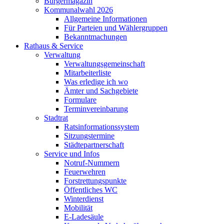
Bürgermagazin
Kommunalwahl 2026
Allgemeine Informationen
Für Parteien und Wählergruppen
Bekanntmachungen
Rathaus & Service
Verwaltung
Verwaltungsgemeinschaft
Mitarbeiterliste
Was erledige ich wo
Ämter und Sachgebiete
Formulare
Terminvereinbarung
Stadtrat
Ratsinformationssystem
Sitzungstermine
Städtepartnerschaft
Service und Infos
Notruf-Nummern
Feuerwehren
Forstrettungspunkte
Öffentliches WC
Winterdienst
Mobilität
E-Ladesäule