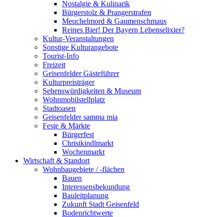
Nostalgie & Kulinarik
Bürgerstolz & Prangerstrafen
Meuchelmord & Gaumenschmaus
Reines Bier! Der Bayern Lebenselixier?
Kultur-Veranstaltungen
Sonstige Kulturangebote
Tourist-Info
Freizeit
Geisenfelder Gästeführer
Kulturpreisträger
Sehenswürdigkeiten & Museum
Wohnmobilstellplatz
Stadtoasen
Geisenfelder samma mia
Feste & Märkte
Bürgerfest
Christkindlmarkt
Wochenmarkt
Wirtschaft & Standort
Wohnbaugebiete / -flächen
Bauen
Interessensbekundung
Bauleitplanung
Zukunft Stadt Geisenfeld
Bodenrichtwerte