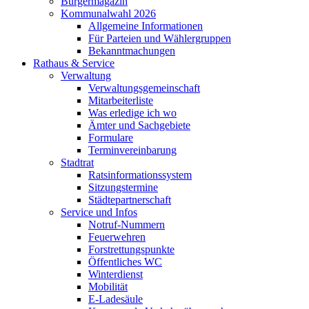
Bürgermagazin
Kommunalwahl 2026
Allgemeine Informationen
Für Parteien und Wählergruppen
Bekanntmachungen
Rathaus & Service
Verwaltung
Verwaltungsgemeinschaft
Mitarbeiterliste
Was erledige ich wo
Ämter und Sachgebiete
Formulare
Terminvereinbarung
Stadtrat
Ratsinformationssystem
Sitzungstermine
Städtepartnerschaft
Service und Infos
Notruf-Nummern
Feuerwehren
Forstrettungspunkte
Öffentliches WC
Winterdienst
Mobilität
E-Ladesäule