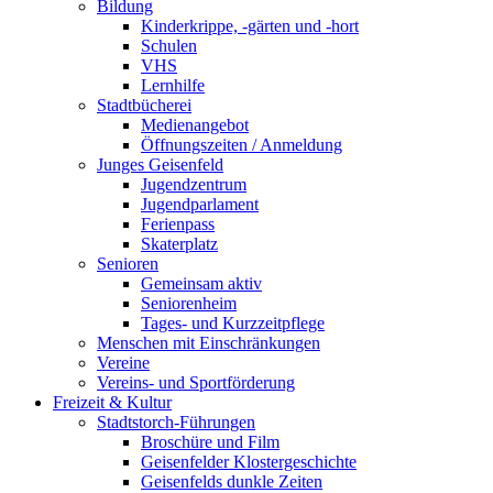
Bildung
Kinderkrippe, -gärten und -hort
Schulen
VHS
Lernhilfe
Stadtbücherei
Medienangebot
Öffnungszeiten / Anmeldung
Junges Geisenfeld
Jugendzentrum
Jugendparlament
Ferienpass
Skaterplatz
Senioren
Gemeinsam aktiv
Seniorenheim
Tages- und Kurzzeitpflege
Menschen mit Einschränkungen
Vereine
Vereins- und Sportförderung
Freizeit & Kultur
Stadtstorch-Führungen
Broschüre und Film
Geisenfelder Klostergeschichte
Geisenfelds dunkle Zeiten