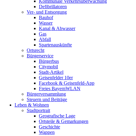
Kommunale Verkehrsüberwachung
Defibrillatoren
Ver- und Entsorgung
Bauhof
Wasser
Kanal & Abwasser
Gas
Abfall
Spartenauskünfte
Ortsrecht
Bürgerservice
Bürgerbus
Citymobil
Stadt-Artikel
Geisenfelder 10er
Facebook & Geisenfeld-App
Freies BayernWLAN
Bürgerversammlung
Steuern und Beiträge
Leben & Wohnen
Stadtportrait
Geografische Lage
Ortsteile & Gemarkungen
Geschichte
Wappen