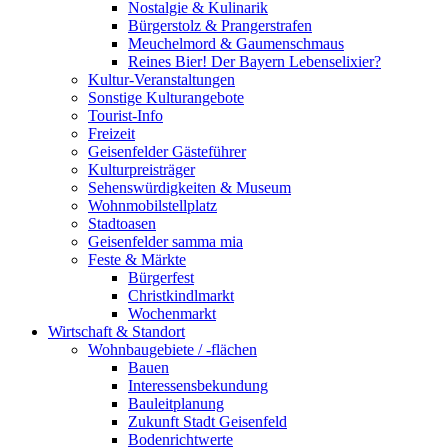
Nostalgie & Kulinarik
Bürgerstolz & Prangerstrafen
Meuchelmord & Gaumenschmaus
Reines Bier! Der Bayern Lebenselixier?
Kultur-Veranstaltungen
Sonstige Kulturangebote
Tourist-Info
Freizeit
Geisenfelder Gästeführer
Kulturpreisträger
Sehenswürdigkeiten & Museum
Wohnmobilstellplatz
Stadtoasen
Geisenfelder samma mia
Feste & Märkte
Bürgerfest
Christkindlmarkt
Wochenmarkt
Wirtschaft & Standort
Wohnbaugebiete / -flächen
Bauen
Interessensbekundung
Bauleitplanung
Zukunft Stadt Geisenfeld
Bodenrichtwerte