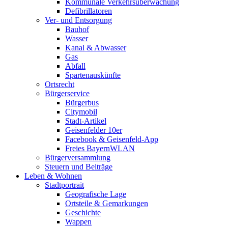
Kommunale Verkehrsüberwachung
Defibrillatoren
Ver- und Entsorgung
Bauhof
Wasser
Kanal & Abwasser
Gas
Abfall
Spartenauskünfte
Ortsrecht
Bürgerservice
Bürgerbus
Citymobil
Stadt-Artikel
Geisenfelder 10er
Facebook & Geisenfeld-App
Freies BayernWLAN
Bürgerversammlung
Steuern und Beiträge
Leben & Wohnen
Stadtportrait
Geografische Lage
Ortsteile & Gemarkungen
Geschichte
Wappen