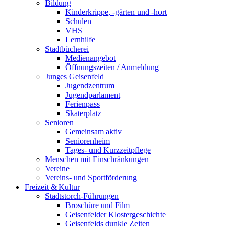
Bildung
Kinderkrippe, -gärten und -hort
Schulen
VHS
Lernhilfe
Stadtbücherei
Medienangebot
Öffnungszeiten / Anmeldung
Junges Geisenfeld
Jugendzentrum
Jugendparlament
Ferienpass
Skaterplatz
Senioren
Gemeinsam aktiv
Seniorenheim
Tages- und Kurzzeitpflege
Menschen mit Einschränkungen
Vereine
Vereins- und Sportförderung
Freizeit & Kultur
Stadtstorch-Führungen
Broschüre und Film
Geisenfelder Klostergeschichte
Geisenfelds dunkle Zeiten