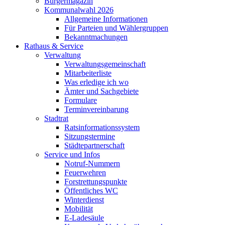
Bürgermagazin
Kommunalwahl 2026
Allgemeine Informationen
Für Parteien und Wählergruppen
Bekanntmachungen
Rathaus & Service
Verwaltung
Verwaltungsgemeinschaft
Mitarbeiterliste
Was erledige ich wo
Ämter und Sachgebiete
Formulare
Terminvereinbarung
Stadtrat
Ratsinformationssystem
Sitzungstermine
Städtepartnerschaft
Service und Infos
Notruf-Nummern
Feuerwehren
Forstrettungspunkte
Öffentliches WC
Winterdienst
Mobilität
E-Ladesäule