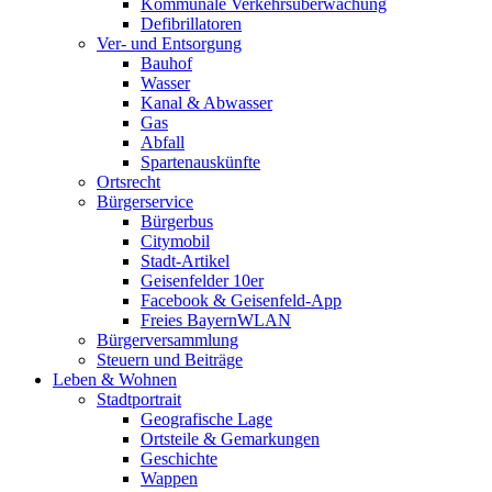
Kommunale Verkehrsüberwachung
Defibrillatoren
Ver- und Entsorgung
Bauhof
Wasser
Kanal & Abwasser
Gas
Abfall
Spartenauskünfte
Ortsrecht
Bürgerservice
Bürgerbus
Citymobil
Stadt-Artikel
Geisenfelder 10er
Facebook & Geisenfeld-App
Freies BayernWLAN
Bürgerversammlung
Steuern und Beiträge
Leben & Wohnen
Stadtportrait
Geografische Lage
Ortsteile & Gemarkungen
Geschichte
Wappen