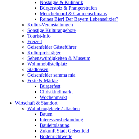
Nostalgie & Kulinarik
Bürgerstolz & Prangerstrafen
Meuchelmord & Gaumenschmaus
Reines Bier! Der Bayern Lebenselixier?
Kultur-Veranstaltungen
Sonstige Kulturangebote
Tourist-Info
Freizeit
Geisenfelder Gästeführer
Kulturpreisträger
Sehenswürdigkeiten & Museum
Wohnmobilstellplatz
Stadtoasen
Geisenfelder samma mia
Feste & Märkte
Bürgerfest
Christkindlmarkt
Wochenmarkt
Wirtschaft & Standort
Wohnbaugebiete / -flächen
Bauen
Interessensbekundung
Bauleitplanung
Zukunft Stadt Geisenfeld
Bodenrichtwerte