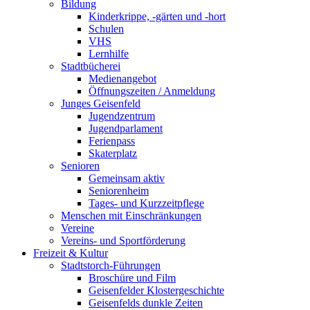
Bildung
Kinderkrippe, -gärten und -hort
Schulen
VHS
Lernhilfe
Stadtbücherei
Medienangebot
Öffnungszeiten / Anmeldung
Junges Geisenfeld
Jugendzentrum
Jugendparlament
Ferienpass
Skaterplatz
Senioren
Gemeinsam aktiv
Seniorenheim
Tages- und Kurzzeitpflege
Menschen mit Einschränkungen
Vereine
Vereins- und Sportförderung
Freizeit & Kultur
Stadtstorch-Führungen
Broschüre und Film
Geisenfelder Klostergeschichte
Geisenfelds dunkle Zeiten