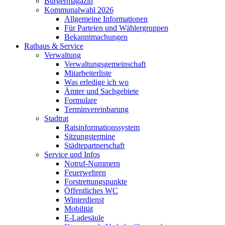
Bürgermagazin
Kommunalwahl 2026
Allgemeine Informationen
Für Parteien und Wählergruppen
Bekanntmachungen
Rathaus & Service
Verwaltung
Verwaltungsgemeinschaft
Mitarbeiterliste
Was erledige ich wo
Ämter und Sachgebiete
Formulare
Terminvereinbarung
Stadtrat
Ratsinformationssystem
Sitzungstermine
Städtepartnerschaft
Service und Infos
Notruf-Nummern
Feuerwehren
Forstrettungspunkte
Öffentliches WC
Winterdienst
Mobilität
E-Ladesäule