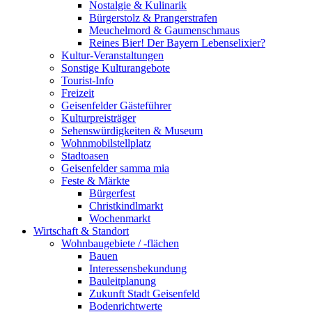
Nostalgie & Kulinarik
Bürgerstolz & Prangerstrafen
Meuchelmord & Gaumenschmaus
Reines Bier! Der Bayern Lebenselixier?
Kultur-Veranstaltungen
Sonstige Kulturangebote
Tourist-Info
Freizeit
Geisenfelder Gästeführer
Kulturpreisträger
Sehenswürdigkeiten & Museum
Wohnmobilstellplatz
Stadtoasen
Geisenfelder samma mia
Feste & Märkte
Bürgerfest
Christkindlmarkt
Wochenmarkt
Wirtschaft & Standort
Wohnbaugebiete / -flächen
Bauen
Interessensbekundung
Bauleitplanung
Zukunft Stadt Geisenfeld
Bodenrichtwerte