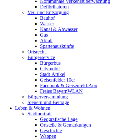
Kommunale Verkehrsüberwachung
Defibrillatoren
Ver- und Entsorgung
Bauhof
Wasser
Kanal & Abwasser
Gas
Abfall
Spartenauskünfte
Ortsrecht
Bürgerservice
Bürgerbus
Citymobil
Stadt-Artikel
Geisenfelder 10er
Facebook & Geisenfeld-App
Freies BayernWLAN
Bürgerversammlung
Steuern und Beiträge
Leben & Wohnen
Stadtportrait
Geografische Lage
Ortsteile & Gemarkungen
Geschichte
Wappen