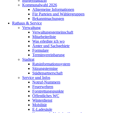
Bürgermagazin
Kommunalwahl 2026
Allgemeine Informationen
Für Parteien und Wählergruppen
Bekanntmachungen
Rathaus & Service
Verwaltung
Verwaltungsgemeinschaft
Mitarbeiterliste
Was erledige ich wo
Ämter und Sachgebiete
Formulare
Terminvereinbarung
Stadtrat
Ratsinformationssystem
Sitzungstermine
Städtepartnerschaft
Service und Infos
Notruf-Nummern
Feuerwehren
Forstrettungspunkte
Öffentliches WC
Winterdienst
Mobilität
E-Ladesäule