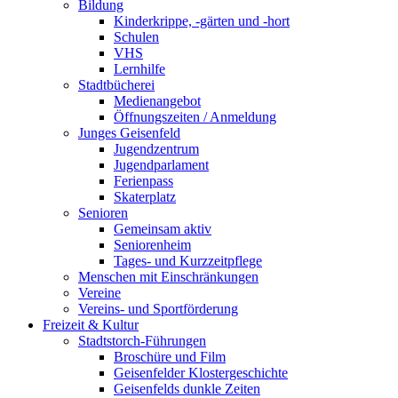
Bildung
Kinderkrippe, -gärten und -hort
Schulen
VHS
Lernhilfe
Stadtbücherei
Medienangebot
Öffnungszeiten / Anmeldung
Junges Geisenfeld
Jugendzentrum
Jugendparlament
Ferienpass
Skaterplatz
Senioren
Gemeinsam aktiv
Seniorenheim
Tages- und Kurzzeitpflege
Menschen mit Einschränkungen
Vereine
Vereins- und Sportförderung
Freizeit & Kultur
Stadtstorch-Führungen
Broschüre und Film
Geisenfelder Klostergeschichte
Geisenfelds dunkle Zeiten