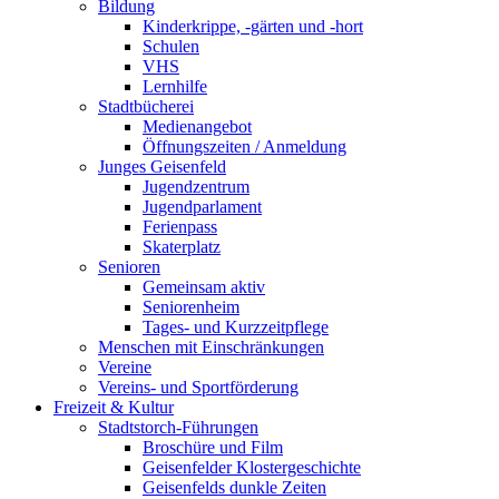
Bildung
Kinderkrippe, -gärten und -hort
Schulen
VHS
Lernhilfe
Stadtbücherei
Medienangebot
Öffnungszeiten / Anmeldung
Junges Geisenfeld
Jugendzentrum
Jugendparlament
Ferienpass
Skaterplatz
Senioren
Gemeinsam aktiv
Seniorenheim
Tages- und Kurzzeitpflege
Menschen mit Einschränkungen
Vereine
Vereins- und Sportförderung
Freizeit & Kultur
Stadtstorch-Führungen
Broschüre und Film
Geisenfelder Klostergeschichte
Geisenfelds dunkle Zeiten