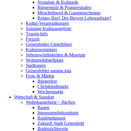
Nostalgie & Kulinarik
Bürgerstolz & Prangerstrafen
Meuchelmord & Gaumenschmaus
Reines Bier! Der Bayern Lebenselixier?
Kultur-Veranstaltungen
Sonstige Kulturangebote
Tourist-Info
Freizeit
Geisenfelder Gästeführer
Kulturpreisträger
Sehenswürdigkeiten & Museum
Wohnmobilstellplatz
Stadtoasen
Geisenfelder samma mia
Feste & Märkte
Bürgerfest
Christkindlmarkt
Wochenmarkt
Wirtschaft & Standort
Wohnbaugebiete / -flächen
Bauen
Interessensbekundung
Bauleitplanung
Zukunft Stadt Geisenfeld
Bodenrichtwerte