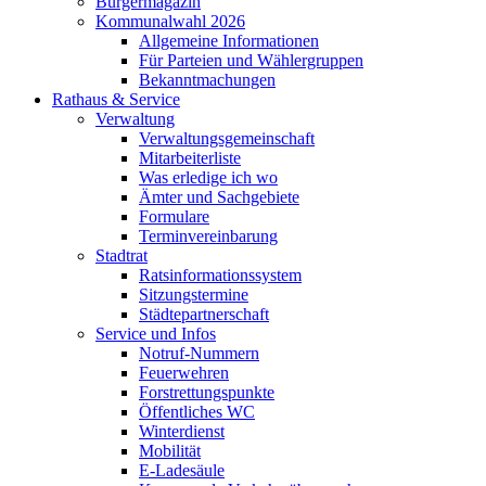
Bürgermagazin
Kommunalwahl 2026
Allgemeine Informationen
Für Parteien und Wählergruppen
Bekanntmachungen
Rathaus & Service
Verwaltung
Verwaltungsgemeinschaft
Mitarbeiterliste
Was erledige ich wo
Ämter und Sachgebiete
Formulare
Terminvereinbarung
Stadtrat
Ratsinformationssystem
Sitzungstermine
Städtepartnerschaft
Service und Infos
Notruf-Nummern
Feuerwehren
Forstrettungspunkte
Öffentliches WC
Winterdienst
Mobilität
E-Ladesäule