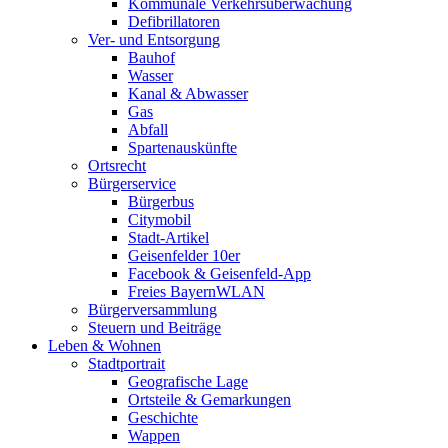
Kommunale Verkehrsüberwachung
Defibrillatoren
Ver- und Entsorgung
Bauhof
Wasser
Kanal & Abwasser
Gas
Abfall
Spartenauskünfte
Ortsrecht
Bürgerservice
Bürgerbus
Citymobil
Stadt-Artikel
Geisenfelder 10er
Facebook & Geisenfeld-App
Freies BayernWLAN
Bürgerversammlung
Steuern und Beiträge
Leben & Wohnen
Stadtportrait
Geografische Lage
Ortsteile & Gemarkungen
Geschichte
Wappen