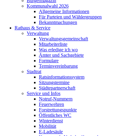
Bürgermagazin
Kommunalwahl 2026
Allgemeine Informationen
Für Parteien und Wählergruppen
Bekanntmachungen
Rathaus & Service
Verwaltung
Verwaltungsgemeinschaft
Mitarbeiterliste
Was erledige ich wo
Ämter und Sachgebiete
Formulare
Terminvereinbarung
Stadtrat
Ratsinformationssystem
Sitzungstermine
Städtepartnerschaft
Service und Infos
Notruf-Nummern
Feuerwehren
Forstrettungspunkte
Öffentliches WC
Winterdienst
Mobilität
E-Ladesäule