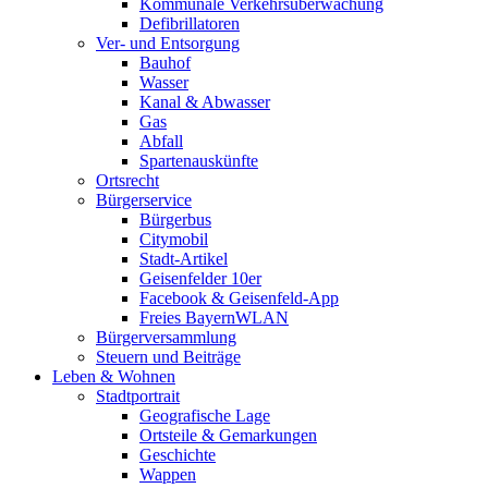
Kommunale Verkehrsüberwachung
Defibrillatoren
Ver- und Entsorgung
Bauhof
Wasser
Kanal & Abwasser
Gas
Abfall
Spartenauskünfte
Ortsrecht
Bürgerservice
Bürgerbus
Citymobil
Stadt-Artikel
Geisenfelder 10er
Facebook & Geisenfeld-App
Freies BayernWLAN
Bürgerversammlung
Steuern und Beiträge
Leben & Wohnen
Stadtportrait
Geografische Lage
Ortsteile & Gemarkungen
Geschichte
Wappen