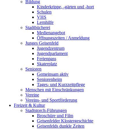
Bildung
Kinderkrippe, -gärten und -hort
Schulen
VHS
Lernhilfe
Stadtbücherei
Medienangebot
Öffnungszeiten / Anmeldung
Junges Geisenfeld
Jugendzentrum
Jugendparlament
Ferienpass
Skaterplatz
Senioren
Gemeinsam aktiv
Seniorenheim
Tages- und Kurzzeitpflege
Menschen mit Einschränkungen
Vereine
Vereins- und Sportförderung
Freizeit & Kultur
Stadtstorch-Führungen
Broschüre und Film
Geisenfelder Klostergeschichte
Geisenfelds dunkle Zeiten