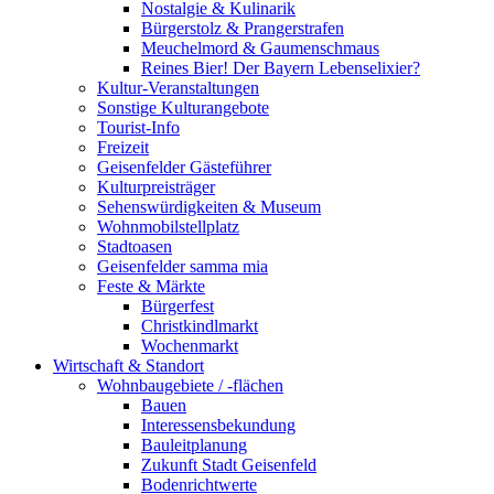
Nostalgie & Kulinarik
Bürgerstolz & Prangerstrafen
Meuchelmord & Gaumenschmaus
Reines Bier! Der Bayern Lebenselixier?
Kultur-Veranstaltungen
Sonstige Kulturangebote
Tourist-Info
Freizeit
Geisenfelder Gästeführer
Kulturpreisträger
Sehenswürdigkeiten & Museum
Wohnmobilstellplatz
Stadtoasen
Geisenfelder samma mia
Feste & Märkte
Bürgerfest
Christkindlmarkt
Wochenmarkt
Wirtschaft & Standort
Wohnbaugebiete / -flächen
Bauen
Interessensbekundung
Bauleitplanung
Zukunft Stadt Geisenfeld
Bodenrichtwerte