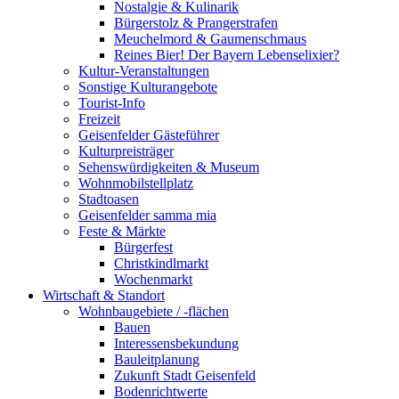
Nostalgie & Kulinarik
Bürgerstolz & Prangerstrafen
Meuchelmord & Gaumenschmaus
Reines Bier! Der Bayern Lebenselixier?
Kultur-Veranstaltungen
Sonstige Kulturangebote
Tourist-Info
Freizeit
Geisenfelder Gästeführer
Kulturpreisträger
Sehenswürdigkeiten & Museum
Wohnmobilstellplatz
Stadtoasen
Geisenfelder samma mia
Feste & Märkte
Bürgerfest
Christkindlmarkt
Wochenmarkt
Wirtschaft & Standort
Wohnbaugebiete / -flächen
Bauen
Interessensbekundung
Bauleitplanung
Zukunft Stadt Geisenfeld
Bodenrichtwerte