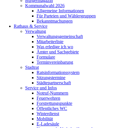
Bürgermagazin
Kommunalwahl 2026
Allgemeine Informationen
Für Parteien und Wählergruppen
Bekanntmachungen
Rathaus & Service
Verwaltung
Verwaltungsgemeinschaft
Mitarbeiterliste
Was erledige ich wo
Ämter und Sachgebiete
Formulare
Terminvereinbarung
Stadtrat
Ratsinformationssystem
Sitzungstermine
Städtepartnerschaft
Service und Infos
Notruf-Nummern
Feuerwehren
Forstrettungspunkte
Öffentliches WC
Winterdienst
Mobilität
E-Ladesäule