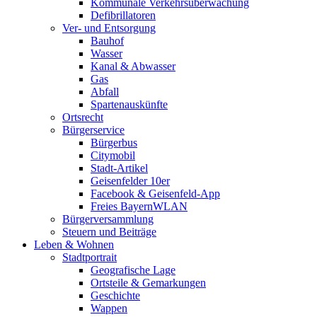
Kommunale Verkehrsüberwachung
Defibrillatoren
Ver- und Entsorgung
Bauhof
Wasser
Kanal & Abwasser
Gas
Abfall
Spartenauskünfte
Ortsrecht
Bürgerservice
Bürgerbus
Citymobil
Stadt-Artikel
Geisenfelder 10er
Facebook & Geisenfeld-App
Freies BayernWLAN
Bürgerversammlung
Steuern und Beiträge
Leben & Wohnen
Stadtportrait
Geografische Lage
Ortsteile & Gemarkungen
Geschichte
Wappen