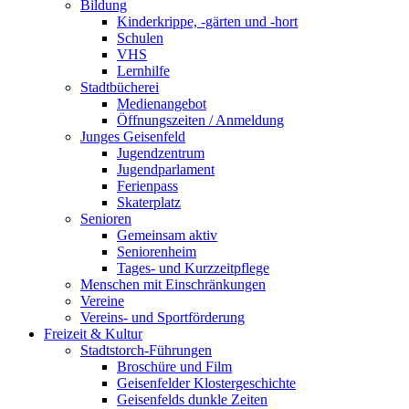
Bildung
Kinderkrippe, -gärten und -hort
Schulen
VHS
Lernhilfe
Stadtbücherei
Medienangebot
Öffnungszeiten / Anmeldung
Junges Geisenfeld
Jugendzentrum
Jugendparlament
Ferienpass
Skaterplatz
Senioren
Gemeinsam aktiv
Seniorenheim
Tages- und Kurzzeitpflege
Menschen mit Einschränkungen
Vereine
Vereins- und Sportförderung
Freizeit & Kultur
Stadtstorch-Führungen
Broschüre und Film
Geisenfelder Klostergeschichte
Geisenfelds dunkle Zeiten