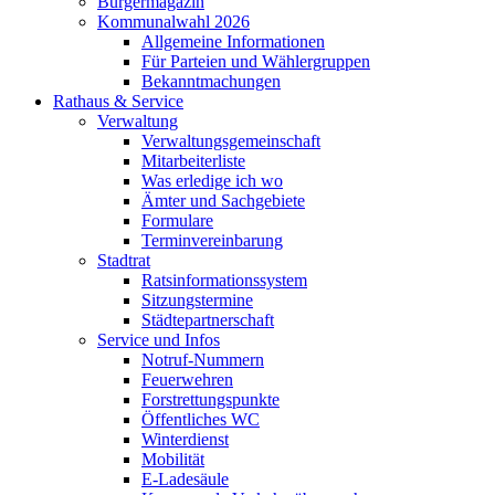
Bürgermagazin
Kommunalwahl 2026
Allgemeine Informationen
Für Parteien und Wählergruppen
Bekanntmachungen
Rathaus & Service
Verwaltung
Verwaltungsgemeinschaft
Mitarbeiterliste
Was erledige ich wo
Ämter und Sachgebiete
Formulare
Terminvereinbarung
Stadtrat
Ratsinformationssystem
Sitzungstermine
Städtepartnerschaft
Service und Infos
Notruf-Nummern
Feuerwehren
Forstrettungspunkte
Öffentliches WC
Winterdienst
Mobilität
E-Ladesäule