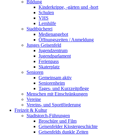
Bildung
Kinderkrippe, -gärten und -hort
Schulen
VHS
Lernhilfe
Stadtbücherei
Medienangebot
Öffnungszeiten / Anmeldung
Junges Geisenfeld
Jugendzentrum
Jugendparlament
Ferienpass
Skaterplatz
Senioren
Gemeinsam aktiv
Seniorenheim
Tages- und Kurzzeitpflege
Menschen mit Einschränkungen
Vereine
Vereins- und Sportförderung
Freizeit & Kultur
Stadtstorch-Führungen
Broschüre und Film
Geisenfelder Klostergeschichte
Geisenfelds dunkle Zeiten