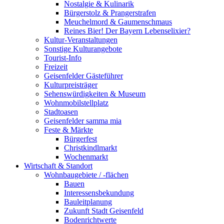
Nostalgie & Kulinarik
Bürgerstolz & Prangerstrafen
Meuchelmord & Gaumenschmaus
Reines Bier! Der Bayern Lebenselixier?
Kultur-Veranstaltungen
Sonstige Kulturangebote
Tourist-Info
Freizeit
Geisenfelder Gästeführer
Kulturpreisträger
Sehenswürdigkeiten & Museum
Wohnmobilstellplatz
Stadtoasen
Geisenfelder samma mia
Feste & Märkte
Bürgerfest
Christkindlmarkt
Wochenmarkt
Wirtschaft & Standort
Wohnbaugebiete / -flächen
Bauen
Interessensbekundung
Bauleitplanung
Zukunft Stadt Geisenfeld
Bodenrichtwerte