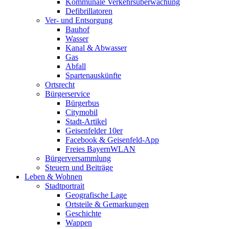
Kommunale Verkehrsüberwachung
Defibrillatoren
Ver- und Entsorgung
Bauhof
Wasser
Kanal & Abwasser
Gas
Abfall
Spartenauskünfte
Ortsrecht
Bürgerservice
Bürgerbus
Citymobil
Stadt-Artikel
Geisenfelder 10er
Facebook & Geisenfeld-App
Freies BayernWLAN
Bürgerversammlung
Steuern und Beiträge
Leben & Wohnen
Stadtportrait
Geografische Lage
Ortsteile & Gemarkungen
Geschichte
Wappen