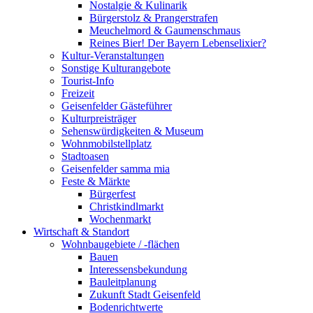
Nostalgie & Kulinarik
Bürgerstolz & Prangerstrafen
Meuchelmord & Gaumenschmaus
Reines Bier! Der Bayern Lebenselixier?
Kultur-Veranstaltungen
Sonstige Kulturangebote
Tourist-Info
Freizeit
Geisenfelder Gästeführer
Kulturpreisträger
Sehenswürdigkeiten & Museum
Wohnmobilstellplatz
Stadtoasen
Geisenfelder samma mia
Feste & Märkte
Bürgerfest
Christkindlmarkt
Wochenmarkt
Wirtschaft & Standort
Wohnbaugebiete / -flächen
Bauen
Interessensbekundung
Bauleitplanung
Zukunft Stadt Geisenfeld
Bodenrichtwerte