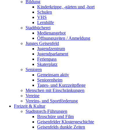
Bildung
Kinderkrippe, -gärten und -hort
Schulen
VHS
Lernhilfe
Stadtbücherei
Medienangebot
Öffnungszeiten / Anmeldung
Junges Geisenfeld
Jugendzentrum
Jugendparlament
Ferienpass
Skaterplatz
Senioren
Gemeinsam aktiv
Seniorenheim
Tages- und Kurzzeitpflege
Menschen mit Einschränkungen
Vereine
Vereins- und Sportförderung
Freizeit & Kultur
Stadtstorch-Führungen
Broschüre und Film
Geisenfelder Klostergeschichte
Geisenfelds dunkle Zeiten