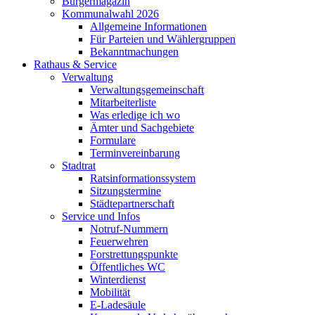
Bürgermagazin
Kommunalwahl 2026
Allgemeine Informationen
Für Parteien und Wählergruppen
Bekanntmachungen
Rathaus & Service
Verwaltung
Verwaltungsgemeinschaft
Mitarbeiterliste
Was erledige ich wo
Ämter und Sachgebiete
Formulare
Terminvereinbarung
Stadtrat
Ratsinformationssystem
Sitzungstermine
Städtepartnerschaft
Service und Infos
Notruf-Nummern
Feuerwehren
Forstrettungspunkte
Öffentliches WC
Winterdienst
Mobilität
E-Ladesäule