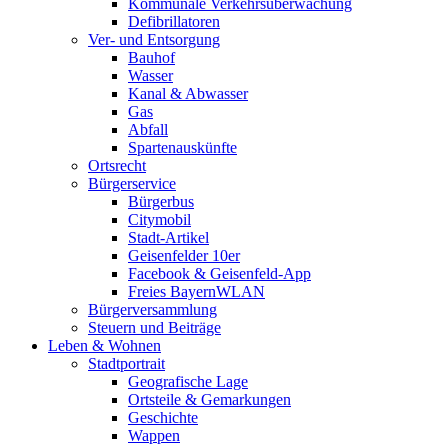
Kommunale Verkehrsüberwachung
Defibrillatoren
Ver- und Entsorgung
Bauhof
Wasser
Kanal & Abwasser
Gas
Abfall
Spartenauskünfte
Ortsrecht
Bürgerservice
Bürgerbus
Citymobil
Stadt-Artikel
Geisenfelder 10er
Facebook & Geisenfeld-App
Freies BayernWLAN
Bürgerversammlung
Steuern und Beiträge
Leben & Wohnen
Stadtportrait
Geografische Lage
Ortsteile & Gemarkungen
Geschichte
Wappen